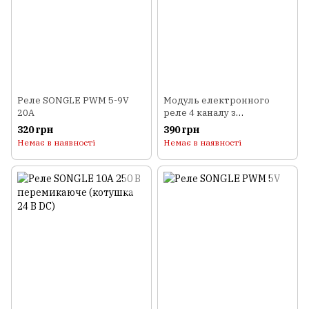
Реле SONGLE PWM 5-9V
Модуль електронного
20A
реле 4 каналу з
опторозв'язкою 5А
320 грн
390 грн
Немає в наявності
Немає в наявності