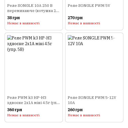
Реле SONGLE 10A 250 В
Реле SONGLE PWM 5V
перемикаюче (котушка 24
В DC)
38 грн
270 грн
Немає в наявності
Немає в наявності
Реле PWM k3 НР-НЗ
Реле SONGLE PWM 5-12V
здвоєне 2x1А міні 4.5г (упр.
10A
5В)
360 грн
260 грн
Немає в наявності
Немає в наявності