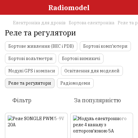
Radiomodel
Електроніка для дронів
Бортова електроніка
Реле та 
Реле та регулятори
Бортове живлення (BEC і PDB)
Бортові комп'ютери
Бортові вольтметри
Бортові вимикачі
Модулі GPS і компаси
Освітлення для моделей
Реле та регулятори
Радіомодеми
Фільтр
За популярністю