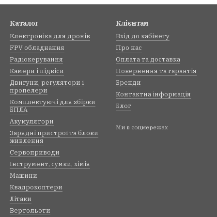
Каталог
Клієнтам
Електроніка для дронів
Вхід до кабінету
FPV обладнання
Про нас
Радіокерування
Оплата та доставка
Камери і підвіси
Повернення та гарантія
Двигуни, регулятори і
Бренди
пропелери
Контактна інформація
Комплектуючі для збірки
Блог
БПЛА
Акумулятори
Ми в соцмережах
Зарядні пристрої та блоки
живлення
Сервоприводи
Інструмент, сумки, хімія
Машини
Квадрокоптери
Літаки
Вертольоти