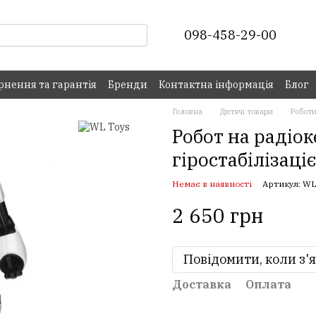
098-458-29-00
рнення та гарантія
Бренди
Контактна інформація
Блог
Головна
Дитячі товари
Робот
Робот на радіок
гіростабілізаці
Немає в наявності
Артикул: W
2 650 грн
Повідомити, коли з'
Доставка
Оплата