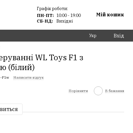
Графік роботи:
Мій кошик
ПН-ПТ:
10:00 - 19:00
СБ-НД:
Вихідні
Вхід
Укр
и
еруванні WL Toys F1 з
єю (білий)
L-F1w
Написати відгук
Порівняти
В бажання
явиться