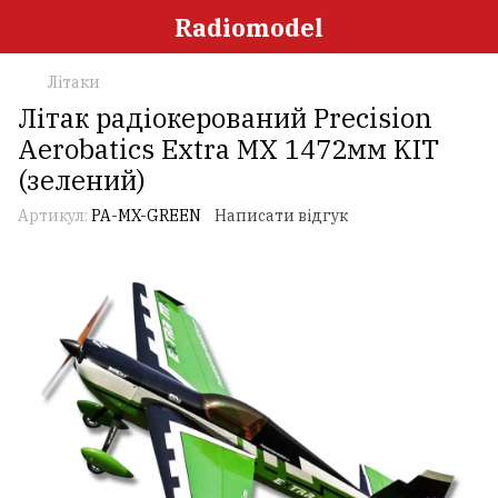
Radiomodel
Літаки
Літак радіокерований Precision
Aerobatics Extra MX 1472мм KIT
(зелений)
Артикул:
PA-MX-GREEN
Написати відгук