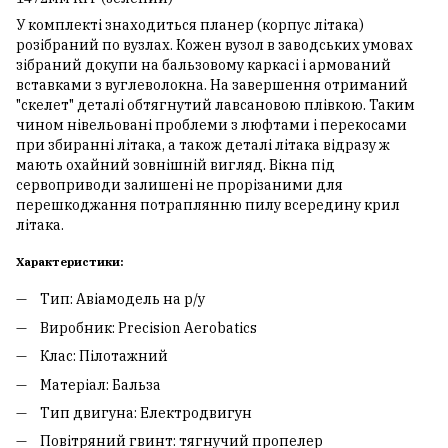
У комплекті знаходиться планер (корпус літака)
розібраний по вузлах. Кожен вузол в заводських умовах
зібраний докупи на бальзовому каркасі і армований
вставками з вуглеволокна. На завершення отриманий
"скелет" деталі обтягнутий лавсановою плівкою. Таким
чином нівельовані проблеми з люфтами і перекосами
при збиранні літака, а також деталі літака відразу ж
мають охайний зовнішній вигляд. Вікна під
сервоприводи залишені не прорізаними для
перешкоджання потраплянню пилу всередину крил
літака.
Характеристики:
Тип: Авіамодель на р/у
Виробник: Precision Aerobatics
Клас: Пілотажний
Матеріал: Бальза
Тип двигуна: Електродвигун
Повітряний гвинт: тягнучий пропелер