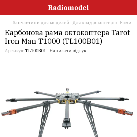
Radiomodel
Запчастини для моделей
Для квадрокоптерів
Рами
Карбонова рама октокоптера Tarot
Iron Man T1000 (TL100B01)
Артикул:
TL100B01
Написати відгук