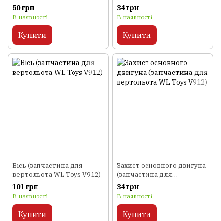
вертольота WL Toys V912)
50 грн
34 грн
В наявності
В наявності
Купити
Купити
Вісь (запчастина для
Захист основного двигуна
вертольота WL Toys V912)
(запчастина для
вертольота WL Toys V912)
101 грн
34 грн
В наявності
В наявності
Купити
Купити