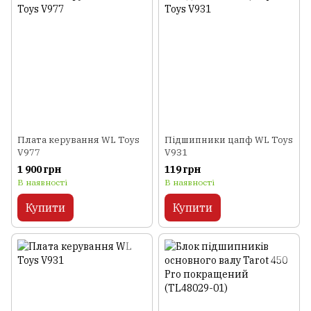
Плата керування WL Toys
Підшипники цапф WL Toys
V977
V931
1 900 грн
119 грн
В наявності
В наявності
Купити
Купити