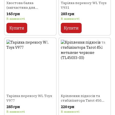
Хвостова балка
Тарілка перекосу WL Toys
(запчастина для
V931
вертольота WL Toys V913)
165 грн
285 грн
В наявності
В наявності
Купити
Купити
Тарілка перекосу WL Toys
Кріплення підкосів та
V977
стабілізатора Tarot 450
металеве червоне
285 грн
220 грн
(TL45033-03)
В наявності
В наявності