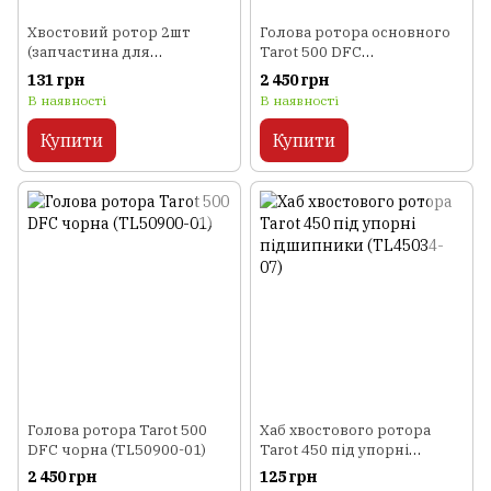
Хвостовий ротор 2шт
Голова ротора основного
(запчастина для
Tarot 500 DFC
вертольота WL Toys V922)
помаранчева (TL50900-02)
131 грн
2 450 грн
В наявності
В наявності
Купити
Купити
Голова ротора Tarot 500
Хаб хвостового ротора
DFC чорна (TL50900-01)
Tarot 450 під упорні
підшипники (TL45034-07)
2 450 грн
125 грн