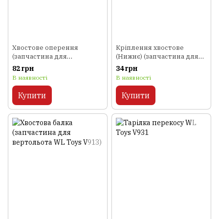
Хвостове оперення
Кріплення хвостове
(запчастина для
(Нижнє) (запчастина для
вертольота WL Toys V913)
вертольота WL Toys V913)
82 грн
34 грн
В наявності
В наявності
Купити
Купити