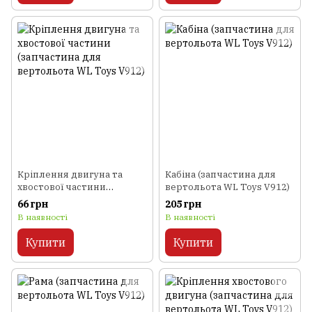
Кріплення двигуна та
Кабіна (запчастина для
хвостової частини
вертольота WL Toys V912)
(запчастина для
66 грн
205 грн
вертольота WL Toys V912)
В наявності
В наявності
Купити
Купити