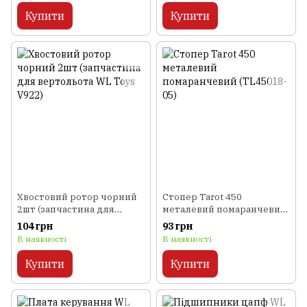
Купити
Купити
Хвостовий ротор чорний
Стопер Tarot 450
2шт (запчастина для
металевий помаранчевий
вертольота WL Toys V922)
(TL45018-05)
104 грн
93 грн
В наявності
В наявності
Купити
Купити