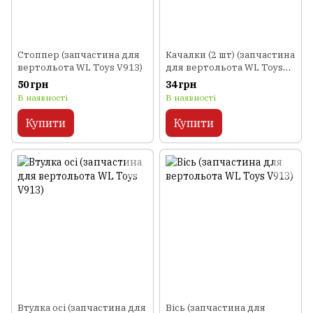
Стоппер (запчастина для
Качалки (2 шт) (запчастина
вертольота WL Toys V913)
для вертольота WL Toys
V913)
50 грн
34 грн
В наявності
В наявності
Купити
Купити
Втулка осі (запчастина для
Вісь (запчастина для