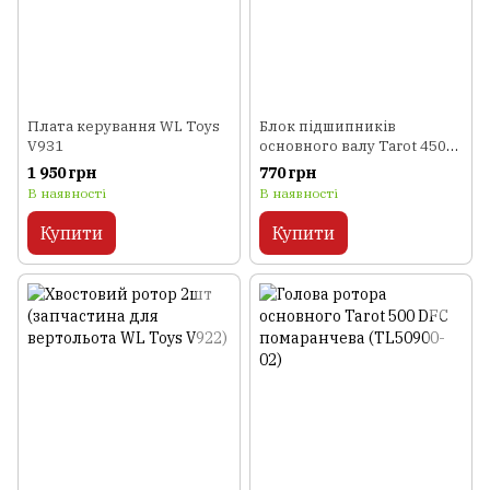
Плата керування WL Toys
Блок підшипників
V931
основного валу Tarot 450
Pro покращений (TL48029-
1 950 грн
770 грн
01)
В наявності
В наявності
Купити
Купити