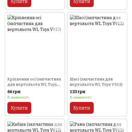
Купити
Купити
Кріплення осі (запчастина
Шасі (запчастина для
для вертольота WL Toys
вертольота WL Toys V913)
V913)
66 грн
133 грн
В наявності
В наявності
Купити
Купити