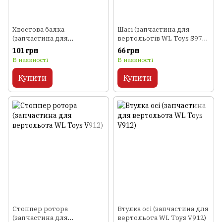
Хвостова балка
Шасі (запчастина для
(запчастина для
вертольотів WL Toys S977,
вертольота WL Toys V912)
V319, V757)
101 грн
66 грн
В наявності
В наявності
Купити
Купити
Стоппер ротора
Втулка осі (запчастина для
(запчастина для
вертольота WL Toys V912)