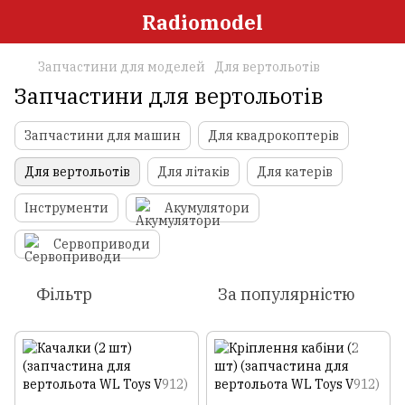
Radiomodel
Запчастини для моделей
Для вертольотів
Запчастини для вертольотів
Запчастини для машин
Для квадрокоптерів
Для вертольотів
Для літаків
Для катерів
Інструменти
Акумулятори
Сервоприводи
Фільтр
За популярністю