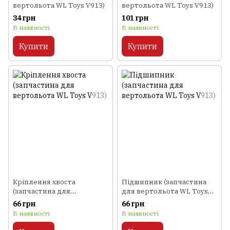
вертольота WL Toys V913)
вертольота WL Toys V913)
34 грн
101 грн
В наявності
В наявності
Купити
Купити
Кріплення хвоста
Підшипник (запчастина
(запчастина для
для вертольота WL Toys
вертольота WL Toys V913)
V913)
66 грн
66 грн
В наявності
В наявності