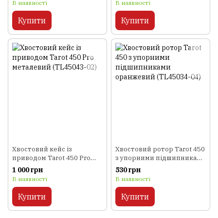
В наявності
В наявності
Купити
Купити
Хвостовий кейс із
Хвостовий ротор Tarot 450
приводом Tarot 450 Pro
з упорними підшипниками
металевий (TL45043-02)
оранжевий (TL45034-04)
1 000 грн
530 грн
В наявності
В наявності
Купити
Купити