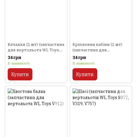
Качалки (2 шт) (запчастина
Кріплення кабіни (2 шт)
для вертольота WL Toys
(запчастина для
V912)
вертольота WL Toys V912)
34 грн
34 грн
В наявності
В наявності
Купити
Купити