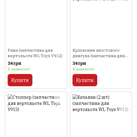
Рама (запчастина для
Кріплення хвостового
вертольота WL Toys V912)
двигуна (запчастина для
вертольота WL Toys V912)
34 грн
34 грн
В наявності
В наявності
Купити
Купити