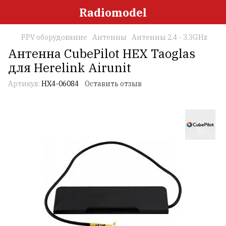
Radiomodel
FPV оборудование
Антенны
Антенны 2.4 - 3.3GHz
Антенна CubePilot HEX Taoglas
для Herelink Airunit
Артикул:
HX4-06084
Оставить отзыв