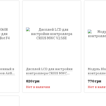
менный в
Дисплей LCD для настройки
Модуль Blu
ов AirBot
контроллера CRIUS MWC
контролле
V2.5SE
820 грн
770 грн
Нет в наличии
Нет в нал