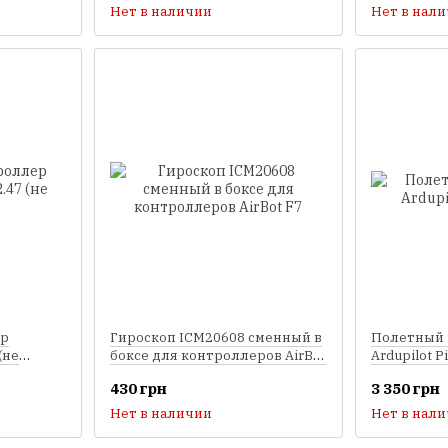
Нет в наличии
Нет в нал
ер
Гироскоп ICM20608 сменный в
Полетный 
(не
боксе для контроллеров AirBot
Ardupilot P
F7
430 грн
3 350 грн
Нет в наличии
Нет в нал