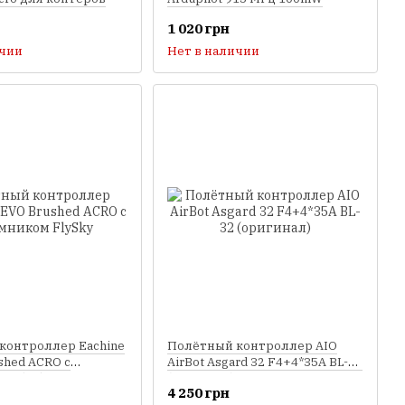
1 020 грн
ичии
Нет в наличии
контроллер Eachine
Полётный контроллер AIO
shed ACRO с
AirBot Asgard 32 F4+4*35A BL-32
м FlySky
(оригинал)
4 250 грн