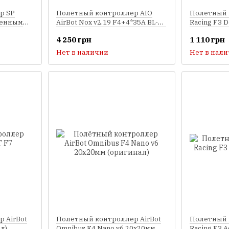
р SP
Полётный контроллер AIO
Полетный 
оенным
AirBot Nox v2.19 F4+4*35A BL-32
Racing F3 
20x20мм (оригинал)
4 250 грн
1 110 грн
Нет в наличии
Нет в нал
 AirBot
Полётный контроллер AirBot
Полетный 
л)
Omnibus F4 Nano v6 20x20мм
Racing F3 