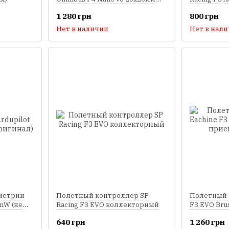
(оригинал)
1 280 грн
800 грн
Нет в наличии
Нет в нал
метрии
Полетный контроллер SP
Полетный 
0mW (не
Racing F3 EVO коллекторный
F3 EVO Bru
приемнико
640 грн
1 260 грн