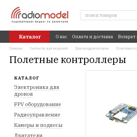
Перейти к основному контенту
Каталог
О нас
Оплата и доставка
Возврат
Главная
Запчасти для моделей
Для квадрокоптеров
Полетные к
Полетные контроллеры
КАТАЛОГ
Электроника для
дронов
FPV оборудование
Радиоуправление
Камеры и подвесы
Двигатели,