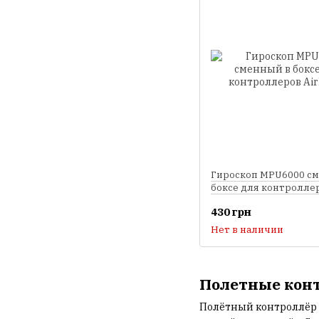
Гироскоп MPU6000 с
боксе для контроллер
F4
430 грн
Нет в наличии
Полетные кон
Полётный контроллёр –