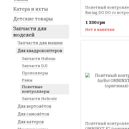
Полетный контролле
Катера и яхты
Racing DO DO со встр
BEC для коптеров
Детские товары
1 330 грн
Запчасти для
Нет в наличии
моделей
Запчасти для машин
Для квадрокоптеров
Запчасти Hubsan
Запчасти DJI
Пропеллеры
Рамы
Полетные
контроллеры
Запчасти Helicute
Для вертолётов
Для самолётов
Для катеров
Полётный контроллер
OMNINXT F7 (оригина