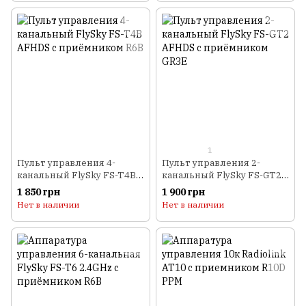
1
Пульт управления 4-
Пульт управления 2-
канальный FlySky FS-T4B
канальный FlySky FS-GT2
AFHDS с приёмником R6B
AFHDS с приёмником
1 850 грн
1 900 грн
GR3E
Нет в наличии
Нет в наличии