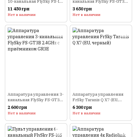
10-канальная FlySky FS-I10
канальная FlySky FS-GT3C
2.4GHz с приёмником iA10
2.4GHz с приёмником GR3E
11 450 грн
3 650 грн
Нет в наличии
Нет в наличии
Аппаратура управления 3-
Аппаратура управления
канальная FlySky FS-GT3B
FrSky Taranis Q X7 (EU,
2.4GHz с приёмником GR3E
черный)
2 600 грн
6 300 грн
Нет в наличии
Нет в наличии