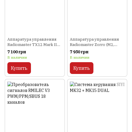
Аппаратура управления
Аппаратура управления
Radiomaster TX12 Mark II
Radiomaster Zorro (M2,
(ELRS)
ELRS, FCC)
7 100 грн
7 950 грн
В наличии
В наличии
Купить
Купить