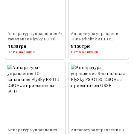
Аппаратура управления 6-
Аппаратура управления
канальная FlySky FS-T6
10к Radiolink AT10 с
2.4GHz с приёмником R6B
приемником R10D PPM
4 050 грн
8 150 грн
Нет в наличии
Нет в наличии
Аппаратура управления
Аппаратура управления 3-