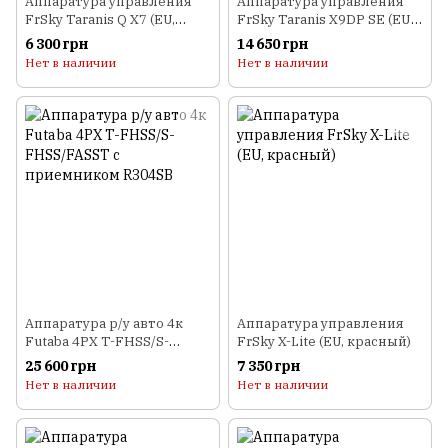
Аппаратура управления
Аппаратура управления
FrSky Taranis Q X7 (EU,
FrSky Taranis X9DP SE (EU,
белый)
камуфляж)
6 300 грн
14 650 грн
Нет в наличии
Нет в наличии
Аппаратура р/у авто 4к
Аппаратура управления
Futaba 4PX T-FHSS/S-
FrSky X-Lite (EU, красный)
FHSS/FASST с приемником
25 600 грн
7 350 грн
R304SB
Нет в наличии
Нет в наличии