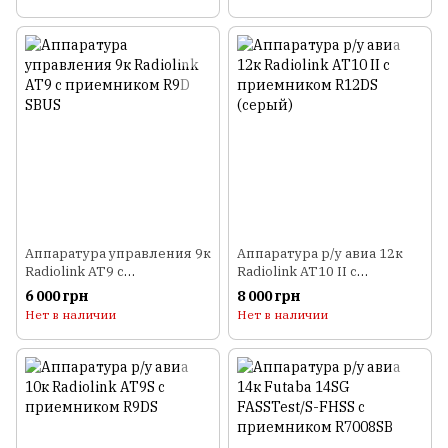
Аппаратура управления 9к
Аппаратура р/у авиа 12к
Radiolink AT9 с
Radiolink AT10 II с
приемником R9D SBUS
приемником R12DS
6 000 грн
8 000 грн
(серый)
Нет в наличии
Нет в наличии