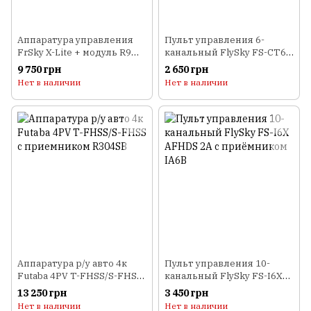
Аппаратура управления
Пульт управления 6-
FrSky X-Lite + модуль R9M-
канальный FlySky FS-CT6B
Lite (EU, красный)
AFHDS с приёмником R6B
9 750 грн
2 650 грн
Нет в наличии
Нет в наличии
Аппаратура р/у авто 4к
Пульт управления 10-
Futaba 4PV T-FHSS/S-FHSS
канальный FlySky FS-I6X
с приемником R304SB
AFHDS 2A с приёмником
13 250 грн
3 450 грн
IA6B
Нет в наличии
Нет в наличии