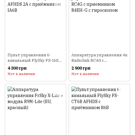
Пульт управления 6-
Аппаратура управления 4к
канальный FlySky FS-I6S
Radiolink RC4G с
AFHDS 2A с приёмником
приемником R4EH-G с
4 300 грн
2 900 грн
IA6B
гироскопом
Нет в наличии
Нет в наличии