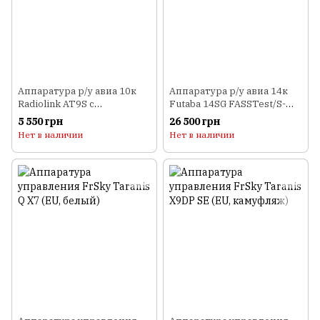
Аппаратура р/у авиа 10к
Аппаратура р/у авиа 14к
Radiolink AT9S с
Futaba 14SG FASSTest/S-
приемником R9DS
FHSS с приемником
5 550 грн
26 500 грн
R7008SB
Нет в наличии
Нет в наличии