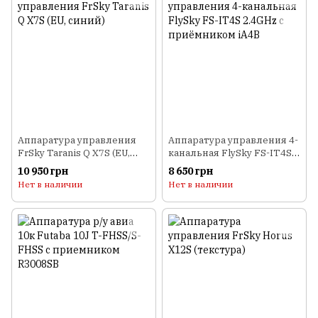
Аппаратура управления
Аппаратура управления 4-
FrSky Taranis Q X7S (EU,
канальная FlySky FS-IT4S
синий)
2.4GHz с приёмником iA4B
10 950 грн
8 650 грн
Нет в наличии
Нет в наличии