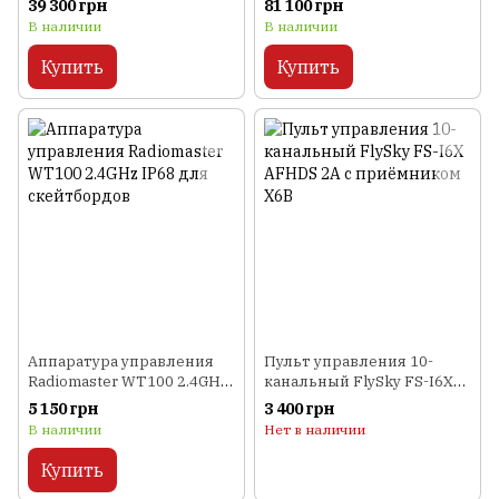
39 300 грн
81 100 грн
В наличии
В наличии
Купить
Купить
Аппаратура управления
Пульт управления 10-
Radiomaster WT100 2.4GHz
канальный FlySky FS-I6X
IP68 для скейтбордов
AFHDS 2A с приёмником
5 150 грн
3 400 грн
X6B
В наличии
Нет в наличии
Купить