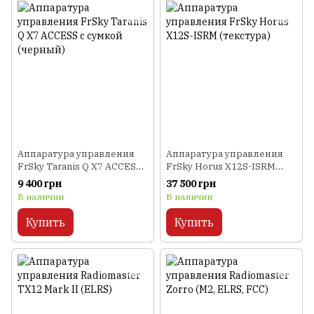
Аппаратура управления
Аппаратура управления
FrSky Taranis Q X7 ACCESS
FrSky Horus X12S-ISRM
с сумкой (черный)
(текстура)
9 400 грн
37 500 грн
В наличии
В наличии
Купить
Купить