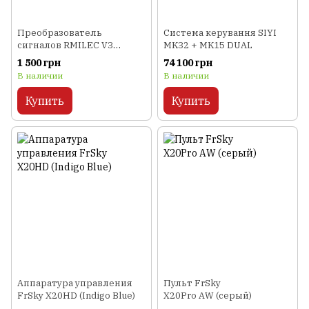
Преобразователь
Система керування SIYI
сигналов RMILEC V3
MK32 + MK15 DUAL
PWM/PPM/SBUS 18
1 500 грн
74 100 грн
каналов
В наличии
В наличии
Купить
Купить
Аппаратура управления
Пульт FrSky
FrSky X20HD (Indigo Blue)
X20Pro AW (серый)