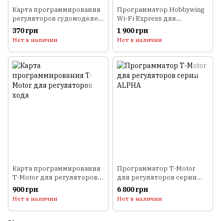
Карта программирования
Программатор Hobbywing
регуляторов судомоделей
Wi-Fi Express для
HOBBYWING SEAKING B-V1
регуляторов
370 грн
1 900 грн
Нет в наличии
Нет в наличии
Карта программирования
Программатор T-Motor
T-Motor для регуляторов
для регуляторов серии
хода
ALPHA
900 грн
6 800 грн
Нет в наличии
Нет в наличии