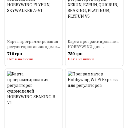
Карта программирования
Карта программирования
регуляторов авиамоделей
HOBBYWING для
HOBBYWING FLYFUN,
регуляторов серий XERUN,
710 грн
750 грн
SKYWALKER A-V1
EZRUN, QUICRUN, SEAKING,
Нет в наличии
Нет в наличии
PLATINUM, FLYFUN V5