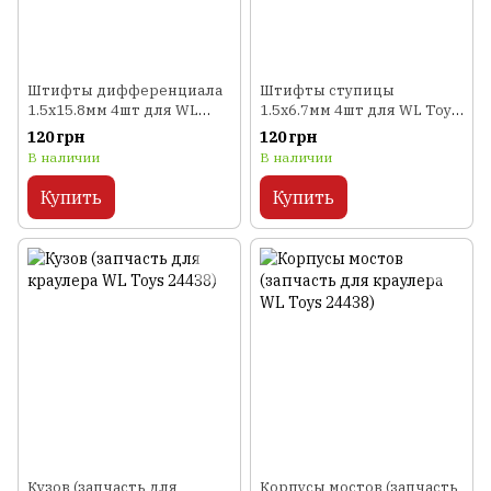
Штифты дифференциала
Штифты ступицы
1.5x15.8мм 4шт для WL
1.5x6.7мм 4шт для WL Toys
Toys A959, A969, A979
A959, A969, A979
120 грн
120 грн
В наличии
В наличии
Купить
Купить
Кузов (запчасть для
Корпусы мостов (запчасть