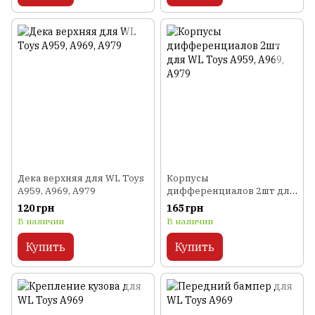
Дека верхняя для WL Toys
Корпусы
A959, A969, A979
дифференциалов 2шт для
WL Toys A959, A969, A979
120 грн
165 грн
В наличии
В наличии
Купить
Купить