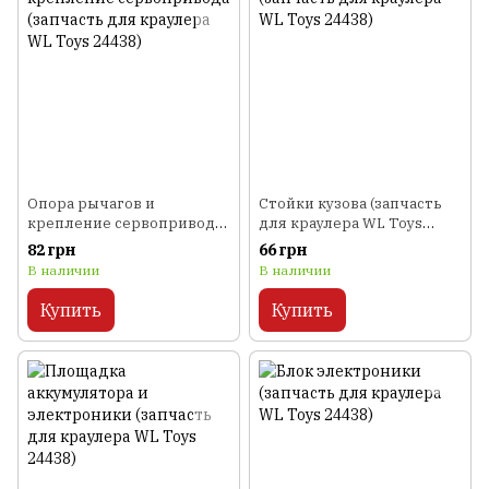
Опора рычагов и
Стойки кузова (запчасть
крепление сервопривода
для краулера WL Toys
(запчасть для краулера WL
24438)
82 грн
66 грн
Toys 24438)
В наличии
В наличии
Купить
Купить