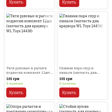
Купить
Купить
Тяги рулевые и рычаги
Главная пара спур и
подвески комплект 12шт
пиньон (запчасть для
(запчасть для краулера WL
краулера WL Toys 24438)
101 грн
101 грн
Toys 24438)
В наличии
В наличии
Купить
Купить