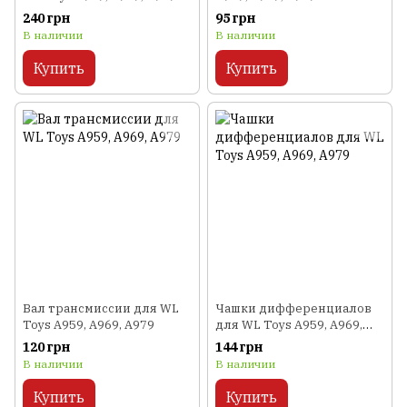
240 грн
95 грн
В наличии
В наличии
Купить
Купить
Вал трансмиссии для WL
Чашки дифференциалов
Toys A959, A969, A979
для WL Toys A959, A969,
A979
120 грн
144 грн
В наличии
В наличии
Купить
Купить