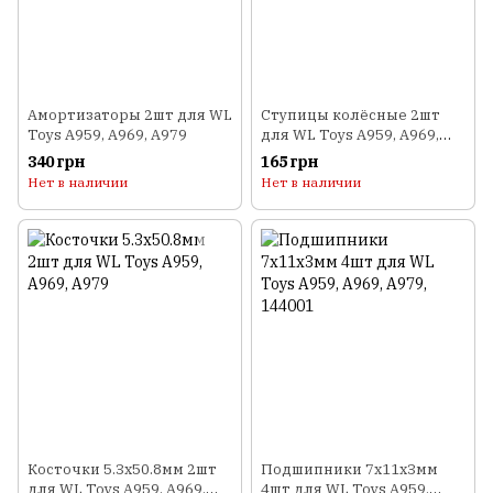
Амортизаторы 2шт для WL
Ступицы колёсные 2шт
Toys A959, A969, A979
для WL Toys A959, A969,
A979
340 грн
165 грн
Нет в наличии
Нет в наличии
Косточки 5.3x50.8мм 2шт
Подшипники 7x11x3мм
для WL Toys A959, A969,
4шт для WL Toys A959,