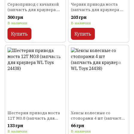
Сервопривод с качалкой
Червяк привода моста
(запчасть для краулера WL
(запчасть для краулера WL
Toys 24438)
Toys 24438)
500 грн
205 грн
В наличии
В наличии
Купить
Купить
Шестерня привода моста
Хексы колесные со
12T M0.8 (запчасть для
стопорами 4 шт (запчасть
краулера WL Toys 24438)
для краулера WL Toys
133 грн
66 грн
24438)
В наличии
В наличии