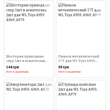
Шестерни приводные
Пиньон металлический
спур 1шт и коническая
17T для WL Toys A959,
2шт для WL Toys A959,
A969, A979
144 грн
95 грн
A969, A979
Нет в наличии
Нет в наличии