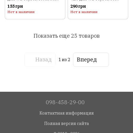
A979
A969, A979, 144001
155 грн
290 грн
Нет в наличии
Нет в наличии
Показать еще 25 товаров
Назад
Вперед
1
из 2
098-458-29-00
Контактная информация
Полная версия сайта