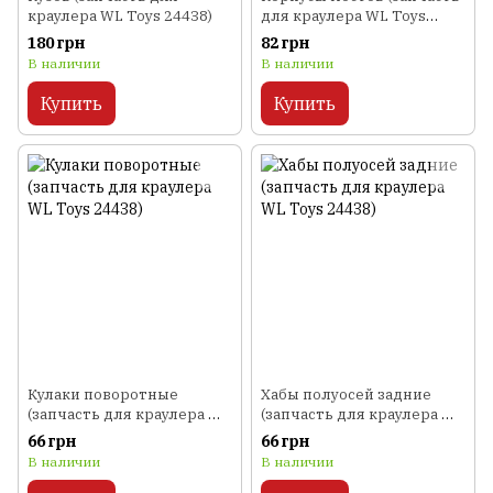
краулера WL Toys 24438)
для краулера WL Toys
24438)
180 грн
82 грн
В наличии
В наличии
Купить
Купить
Кулаки поворотные
Хабы полуосей задние
(запчасть для краулера WL
(запчасть для краулера WL
Toys 24438)
Toys 24438)
66 грн
66 грн
В наличии
В наличии