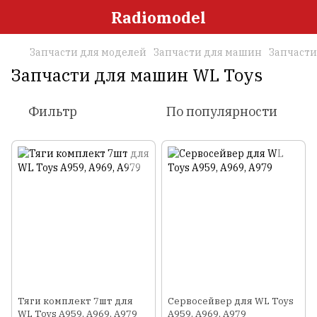
Radiomodel
Запчасти для моделей
Запчасти для машин
Запчасти
Запчасти для машин WL Toys
Фильтр
По популярности
Тяги комплект 7шт для
Сервосейвер для WL Toys
WL Toys A959, A969, A979
A959, A969, A979