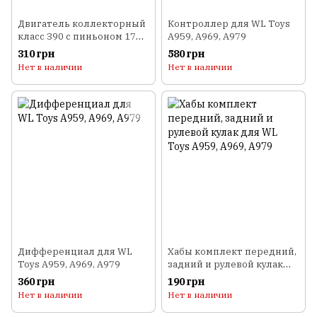
Двигатель коллекторный
Контроллер для WL Toys
класс 390 с пиньоном 17T
A959, A969, A979
для WL Toys A959, A969,
310 грн
580 грн
A979
Нет в наличии
Нет в наличии
Дифференциал для WL
Хабы комплект передний,
Toys A959, A969, A979
задний и рулевой кулак
для WL Toys A959, A969,
360 грн
190 грн
A979
Нет в наличии
Нет в наличии