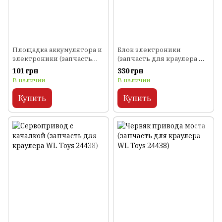
Площадка аккумулятора и
Блок электроники
электроники (запчасть
(запчасть для краулера WL
для краулера WL Toys
Toys 24438)
101 грн
330 грн
24438)
В наличии
В наличии
Купить
Купить