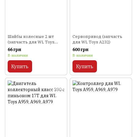
Шайбы колесные 2 шт
Сервопривод (запчасть
(запчасть для WL Toys
для WL Toys A232)
A232)
66 грн
600 грн
В наличии
В наличии
Купить
Купить