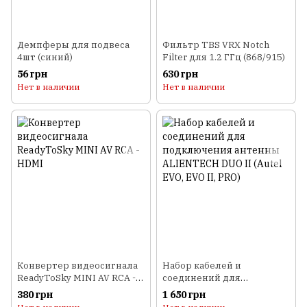
Демпферы для подвеса
Фильтр TBS VRX Notch
4шт (синий)
Filter для 1.2 ГГц (868/915)
56 грн
630 грн
Нет в наличии
Нет в наличии
Конвертер видеосигнала
Набор кабелей и
ReadyToSky MINI AV RCA -
соединений для
HDMI
подключения антенны
380 грн
1 650 грн
ALIENTECH DUO II (Autel