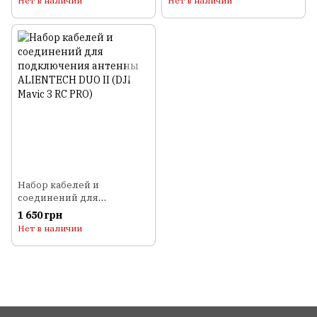
Нет в наличии
Нет в наличии
EVO, EVO II, PRO)
Набор кабелей и
соединений для
подключения антенны
1 650 грн
ALIENTECH DUO II (DJI
Нет в наличии
Mavic 3 RC PRO)