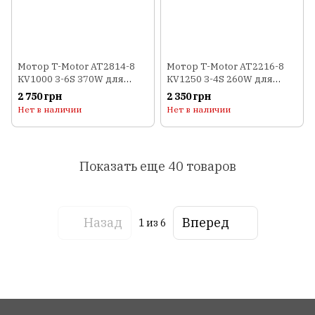
Мотор T-Motor AT2814-8
Мотор T-Motor AT2216-8
KV1000 3-6S 370W для
KV1250 3-4S 260W для
самолетов
самолетов
2 750 грн
2 350 грн
Нет в наличии
Нет в наличии
Показать еще 40 товаров
Назад
Вперед
1
из 6