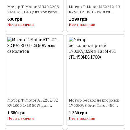
Мотор T-Motor AIR40 2205
Мотор T-Motor MS2212-13
2450KV 3-4S для коптеров
KV980 2-3S 160W для
(розовый)
коптеров
630 грн
1 290 грн
Нет в наличии
Нет в наличии
Мотор T-Motor AT2202-32
Мотор бесколлекторный
KV2300 1-2S 50W для
1700KV/3.5мм Tarot 450
самолетов
(TL450MX-1700)
1 550 грн
1 230 грн
Нет в наличии
Нет в наличии