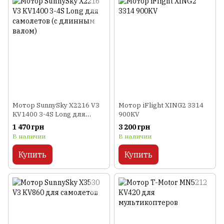
Мотор SunnySky X2216 V3
Мотор iFlight XING2 3314
KV1400 3-4S Long для
900KV
самолетов (с длинным
1 470 грн
3 200 грн
валом)
В наличии
В наличии
Купить
Купить