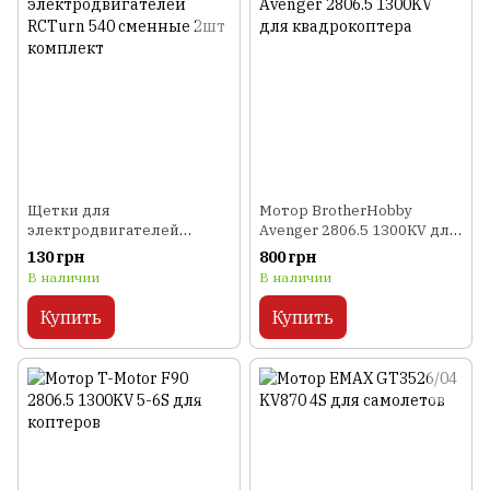
Щетки для
Мотор BrotherHobby
электродвигателей
Avenger 2806.5 1300KV для
RCTurn 540 сменные 2шт
квадрокоптера
130 грн
800 грн
комплект
В наличии
В наличии
Купить
Купить