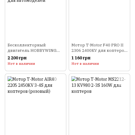
Бесколлекторный
Мотор T-Motor F40 PRO II
двигатель HOBBYWING
2306 2400KV для коптеров
EZRUN 3650 5.5T 6000Kv
(серый)
2 200 грн
1 160 грн
для автомоделей
Нет в наличии
Нет в наличии