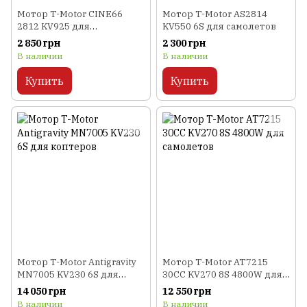
Мотор T-Motor CINE66
Мотор T-Motor AS2814
2812 KV925 для
KV550 6S для самолетов
мультикоптеров
2 850 грн
2 300 грн
В наличии
В наличии
Купить
Купить
Мотор T-Motor Antigravity
Мотор T-Motor AT7215
MN7005 KV230 6S для
30CC KV270 8S 4800W для
коптеров
самолетов
14 050 грн
12 550 грн
В наличии
В наличии