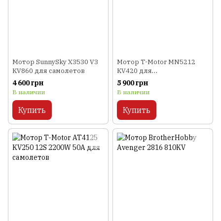
Мотор SunnySky X3530 V3
Мотор T-Motor MN5212
KV860 для самолетов
KV420 для
мультикоптеров
4 600 грн
5 900 грн
В наличии
В наличии
Купить
Купить