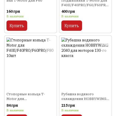
Вал T-Motor для F60
Подшипники T-Motor для
F40II/F40PRO/F60/F60PRO/
F80 2шт
160 грн
400 грн
В наличии
В наличии
Купить
Купить
Стопорные кольца T-
Рубашка водяного
Motor для
охлаждения HOBBYWING
F40II/F40PRO/F60PRO/F80
2040 для моторов 130-го
84 грн
215 грн
10шт
класса
В наличии
В наличии