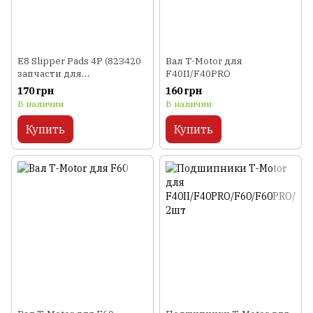
E8 Slipper Pads 4P (823420
Вал T-Motor для
запчасти для
F40II/F40PRO
радиоуправляемых
170 грн
160 грн
моделей Himoto)
В наличии
В наличии
Купить
Купить