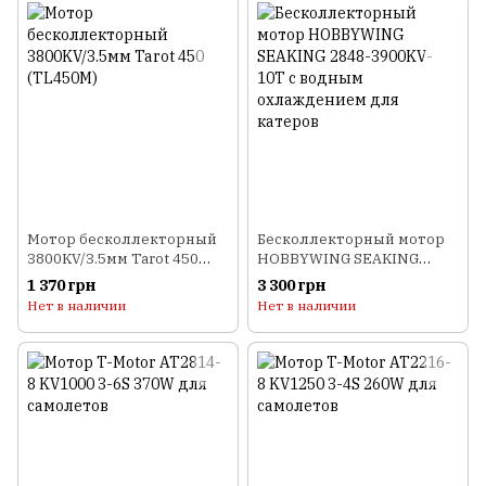
Мотор бесколлекторный
Бесколлекторный мотор
3800KV/3.5мм Tarot 450
HOBBYWING SEAKING
(TL450M)
2848-3900KV-10T с водным
1 370 грн
3 300 грн
охлаждением для катеров
Нет в наличии
Нет в наличии