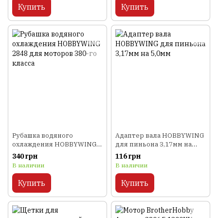
Купить
Купить
Рубашка водяного
Адаптер вала HOBBYWING
охлаждения HOBBYWING
для пиньона 3,17мм на
2848 для моторов 380-го
5,0мм
340 грн
116 грн
класса
В наличии
В наличии
Купить
Купить