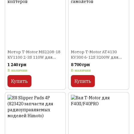
Мотор T-Motor MS2208-18
Мотор T-Motor AT4130
KV1100 2-3S 110W для
KV300 6-12S 3200W для
коптеров
самолетов
1 240 грн
8 700 грн
В наличии
В наличии
Купить
Купить