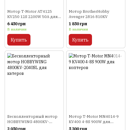
Мотор T-Motor AT4125
Мотор BrotherHobby
KV250 12S 2200W 50A для
Avenger 2816 810KV
самолетов
6 450 грн
1 850 грн
В наличии
В наличии
Купить
Купить
Бесколлекторный мотор
Мотор T-Motor MN4014-9
HOBBYWING 4800KV-
KV400 4-8S 900W для
2040SL для катеров
коптеров
2 050 грн
5 300 грн