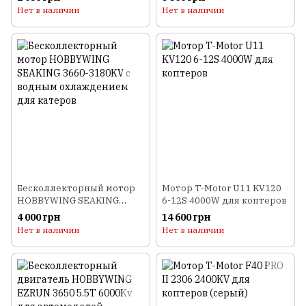
Нет в наличии
Нет в наличии
Бесколлекторный мотор
Мотор T-Motor U11 KV120
HOBBYWING SEAKING
6-12S 4000W для коптеров
3660-3180KV с водным
4 000 грн
14 600 грн
охлаждением для катеров
Нет в наличии
Нет в наличии