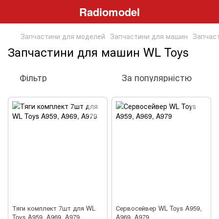
Radiomodel
Запчастини для моделей
Запчастини для машин
Запчас
Запчастини для машин WL Toys
Фільтр
За популярністю
Тяги комплект 7шт для WL
Сервосейвер WL Toys A959,
Toys A959, A969, A979
A969, A979