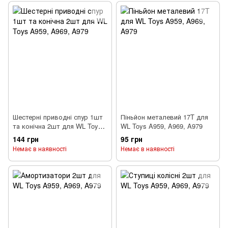
Шестерні приводні спур 1шт
Піньйон металевий 17T для
та конічна 2шт для WL Toys
WL Toys A959, A969, A979
A959, A969, A979
144 грн
95 грн
Немає в наявності
Немає в наявності