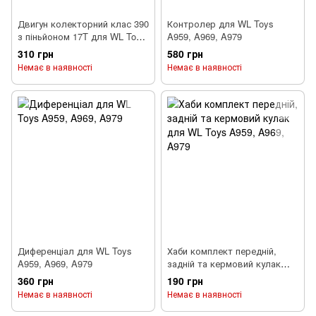
Двигун колекторний клас 390
Контролер для WL Toys
з піньйоном 17T для WL Toys
A959, A969, A979
A959, A969, A979
310 грн
580 грн
Немає в наявності
Немає в наявності
Диференціал для WL Toys
Хаби комплект передній,
A959, A969, A979
задній та кермовий кулак
для WL Toys A959, A969,
360 грн
190 грн
A979
Немає в наявності
Немає в наявності