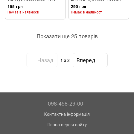
A979
155 грн
290 грн
Немає в наявності
Немає в наявності
Показати ще 25 товарів
Назад
Вперед
1
з 2
098-458-29-00
Контактна інформація
Повна версія сайту