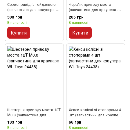
Сервопривід із гойдалкою
Черв'як приводу моста
(запчастина для краулера WL
(запчастина для краулера WL
Toys 24438)
Toys 24438)
500 грн
205 грн
В наявності
В наявності
Купити
Купити
Шестерня приводу моста 12T
Хекси колісні зі стопорами 4
M0.8 (запчастина для
шт (запчастини для краулера
краулера WL Toys 24438)
WL Toys 24438)
133 грн
66 грн
В наявності
В наявності