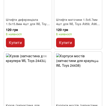
Штифти диференціала
Штифти маточини 1.5x6.7мм
1.5x15.8мм 4шт для WL Toys
4шт для WL Toys A959, A969,
A959, A969, A979
A979
120 грн
120 грн
В наявності
В наявності
Купити
Купити
Кузов (запчастина для
Корпуси мостів (запчастини