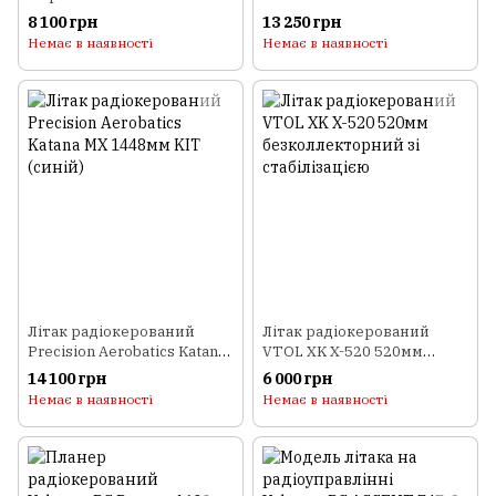
ARF (червоний)
Addiction X 1270мм KIT
8 100 грн
13 250 грн
(червоний)
Немає в наявності
Немає в наявності
Літак радіокерований
Літак радіокерований
Precision Aerobatics Katana
VTOL XK X-520 520мм
MX 1448мм KIT (синій)
безколлекторний зі
14 100 грн
6 000 грн
стабілізацією
Немає в наявності
Немає в наявності