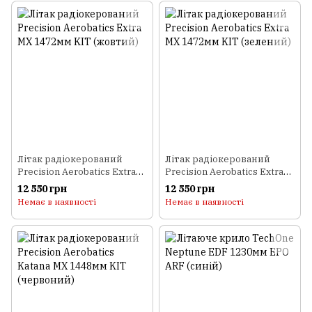
Літак радіокерований
Літак радіокерований
Precision Aerobatics Extra
Precision Aerobatics Extra
MX 1472мм KIT (жовтий)
MX 1472мм KIT (зелений)
12 550 грн
12 550 грн
Немає в наявності
Немає в наявності