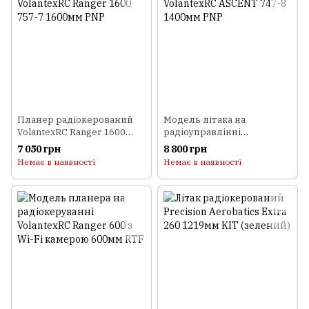
Планер радіокерований
Модель літака на
VolantexRC Ranger 1600
радіоуправлінні
757-7 1600мм PNP
VolantexRC ASCENT 747-8
7 050 грн
8 800 грн
1400мм PNP
Немає в наявності
Немає в наявності