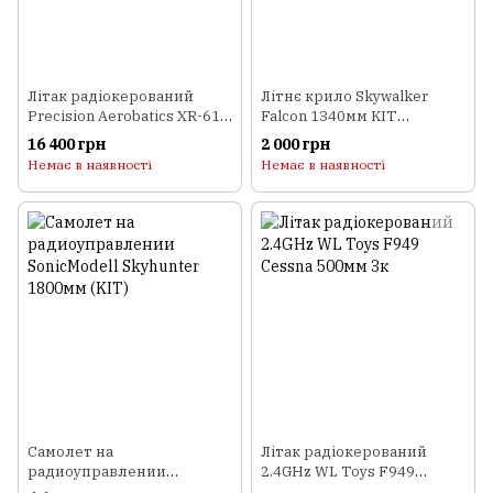
Літак радіокерований
Літнє крило Skywalker
Precision Aerobatics XR-61
Falcon 1340мм KIT
1550мм KIT (червоний)
(чорний)
16 400 грн
2 000 грн
Немає в наявності
Немає в наявності
Самолет на
Літак радіокерований
радиоуправлении
2.4GHz WL Toys F949
SonicModell Skyhunter
Cessna 500мм 3к