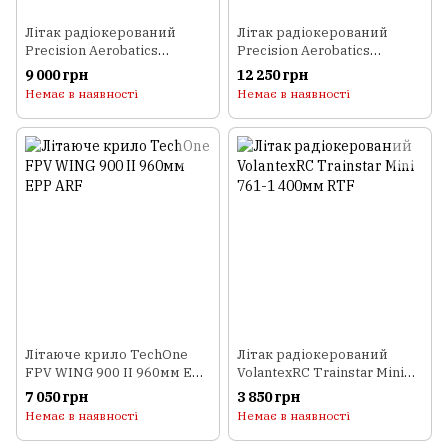
Літак радіокерований
Літак радіокерований
Precision Aerobatics
Precision Aerobatics
Addiction 1000мм KIT
Ultimate AMR 1014мм KIT
9 000 грн
12 250 грн
(червоний)
(зелений)
Немає в наявності
Немає в наявності
Літаюче крило TechOne
Літак радіокерований
FPV WING 900 II 960мм EPP
VolantexRC Trainstar Mini
ARF
761-1 400мм RTF
7 050 грн
3 850 грн
Немає в наявності
Немає в наявності