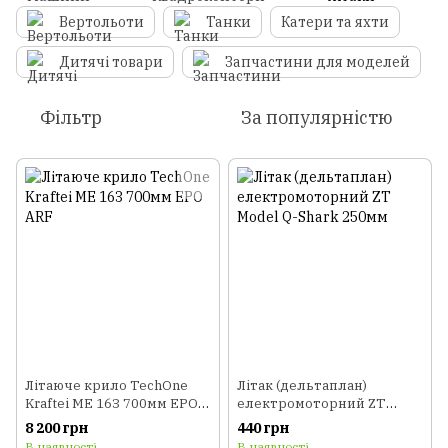
Вертольоти
Танки
Катери та яхти
Дитячі товари
Запчастини для моделей
Фільтр
За популярністю
Літаюче крило TechOne
Літак (дельтаплан)
Kraftei ME 163 700мм EPO
електромоторний ZT
ARF
Model Q-Shark 250мм
8 200 грн
440 грн
В наявності
В наявності