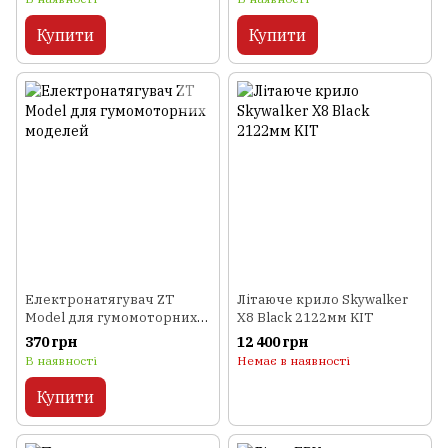
Купити
Купити
Електронатягувач ZT
Літаюче крило Skywalker
Model для гумомоторних
X8 Black 2122мм KIT
моделей
370 грн
12 400 грн
В наявності
Немає в наявності
Купити