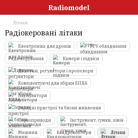
Radiomodel
Літаки
Радіокеровані літаки
Електроніка для дронів
FPV обладнання
Радіокерування
Камери і підвіси
Двигуни, регулятори і пропелери
Комплектуючі для збірки БПЛА
Акумулятори
Зарядні пристрої та блоки живлення
Сервоприводи
Інструмент, сумки, хімія
Машини
Квадрокоптери
Літаки