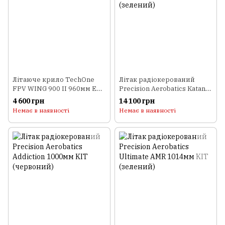
Літаюче крило TechOne
Літак радіокерований
FPV WING 900 II 960мм EPP
Precision Aerobatics Katana
KIT
MX 1448мм KIT (зелений)
4 600 грн
14 100 грн
Немає в наявності
Немає в наявності