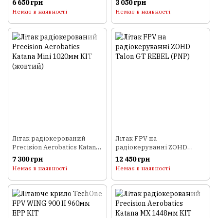
6 650 грн
3 050 грн
1800мм (KIT)
Немає в наявності
Немає в наявності
Літак радіокерований
Літак FPV на
Precision Aerobatics Katana
радіокеруванні ZOHD
Mini 1020мм KIT (жовтий)
Talon GT REBEL (PNP)
7 300 грн
12 450 грн
Немає в наявності
Немає в наявності