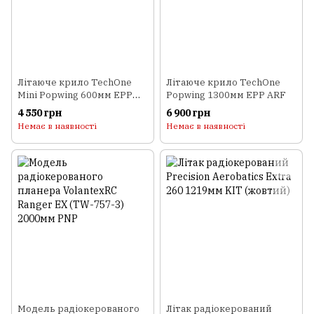
Літаюче крило TechOne
Літаюче крило TechOne
Mini Popwing 600мм EPP
Popwing 1300мм EPP ARF
ARF (чорний)
4 550 грн
6 900 грн
Немає в наявності
Немає в наявності
Модель радіокерованого
Літак радіокерований