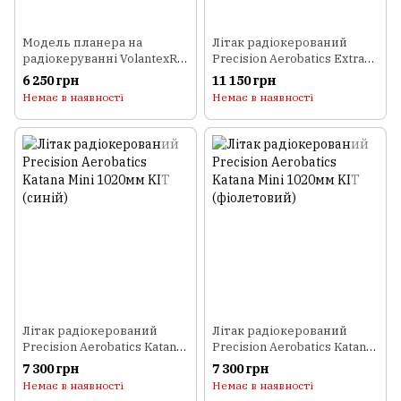
Модель планера на
Літак радіокерований
радіокеруванні VolantexRC
Precision Aerobatics Extra
Ranger 600 з Wi-Fi камерою
260 1219мм KIT (зелений)
6 250 грн
11 150 грн
600мм RTF
Немає в наявності
Немає в наявності
Літак радіокерований
Літак радіокерований
Precision Aerobatics Katana
Precision Aerobatics Katana
Mini 1020мм KIT (синій)
Mini 1020мм KIT
7 300 грн
7 300 грн
(фіолетовий)
Немає в наявності
Немає в наявності