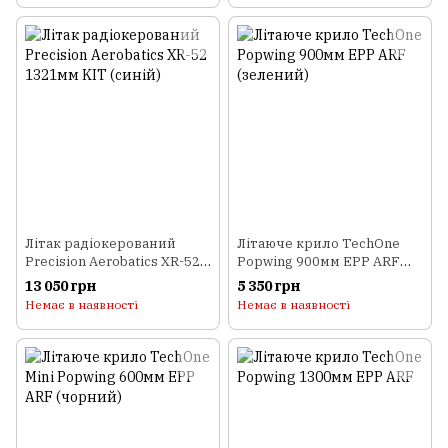
Літак радіокерований
Літаюче крило TechOne
Precision Aerobatics XR-52
Popwing 900мм EPP ARF
1321мм KIT (синій)
(зелений)
13 050 грн
5 350 грн
Немає в наявності
Немає в наявності