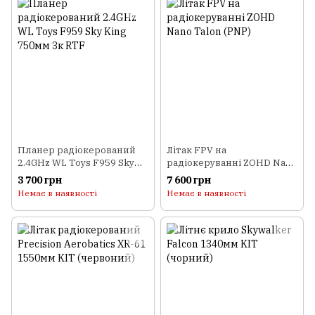
Планер радіокерований
Літак FPV на
2.4GHz WL Toys F959 Sky
радіокеруванні ZOHD Nano
King 750мм 3к RTF
Talon (PNP)
3 700 грн
7 600 грн
Немає в наявності
Немає в наявності