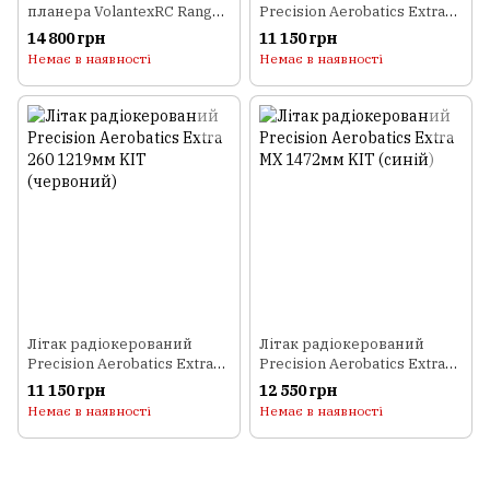
планера VolantexRC Ranger
Precision Aerobatics Extra
EX (TW-757-3) 2000мм PNP
260 1219мм KIT (жовтий)
14 800 грн
11 150 грн
Немає в наявності
Немає в наявності
Літак радіокерований
Літак радіокерований
Precision Aerobatics Extra
Precision Aerobatics Extra
260 1219мм KIT (червоний)
MX 1472мм KIT (синій)
11 150 грн
12 550 грн
Немає в наявності
Немає в наявності