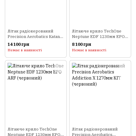
Літак радіокерований
Літаюче крило TechOne
Precision Aerobatics Katana
Neptune EDF 1230мм EPO
MX 1448мм KIT (червоний)
ARF (синій)
14 100 грн
8 100 грн
Немає в наявності
Немає в наявності
Літаюче крило TechOne
Літак радіокерований
Neptune EDF 1230мм EPO
Precision Aerobatics