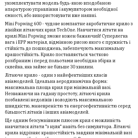
укомплектувати модель будь-якою вподобаною
апаратурою управління і акумулятором необхідної
ємності, або використовувати вже наявні.
Mini Popwing 600 - чудове компактне акробатичне крило з
лінійки літаючих крил TechOne. Навчитися літати на
крилі Mini Popwing зможе кожен бажаючий! Суперлегка
вага і EPP матеріал, відмінною рисою якого є пружність і
стійкість до пошкоджень, забезпечують максимальну
крашостійкість. Крило поставляється частково
розібраним і перед польотами необхідна збірка и
склейка, яка займе не більше 30 хвилин.
Літаюче крило - один з найефектніших класів
авіамоделей. Ідеальна аеродинамічна форма:
максимальна площа крил при мінімальній вазі.
Незважаючи на гадану простоту, літаючі крила
позбавлені недоліків і володіють максимальною
швидкістю, маневреністю та енергоефективністю серед
більшості літаків і інших авіамоделей.
Ще одним безсумнівним плюсом крил є можливість
навчитися літати "з нуля" навіть без симулятора. Літаючі
крила відрізняє крашостійкість завдяки мінімальній вазі