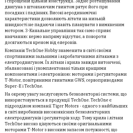
і спрощеній цільній конструкції. Заднє розташування
двигуна з штовхаючим гвинтом рятує його при
посадках і падіннях. Високі аеродинамічні
характеристики дозволяють літати на низькій
швидкості не падаючи і навіть планувати з вимкненим
мотором. 3-Канальне управління так само сприяє
навчанню: кермо напряму відсутнє, а повороти
досягаються креном від елеронів.
Компанія TechOne Hobby знаменита в світі своїми
спортивними зальними і акробатичними літаками з
електродвигуном. Їх літаки і крила завжди витончені,
збалансовані і укомплектовані тільки кращими
компонентами і електронікою: моторами і регуляторами
T-Motor, повітряними гвинтами GWS, сервоприводами
Super-E і TechOne.
На окрему увагу заслуговують безколекторні системи, що
використовуються в продукції TechOne. TechOne є
підрозділом компанії Tiger Motors - одного з найбільших
в світі виробників високоякісних безколекторних
електродвигунів і регуляторів ходу. Тому крила і літаки
TechOne високо цінуються своїми оригінальними
моторами T-Motor з високим запасом потужності, що