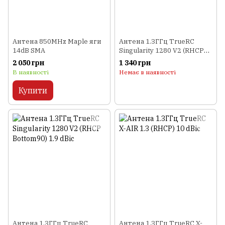
Антена 850MHz Maple яги
Антена 1.3ГГц TrueRC
14dB SMA
Singularity 1280 V2 (RHCP
Bottom) 1.9 dBic
2 050 грн
1 340 грн
В наявності
Немає в наявності
Купити
Антена 1.3ГГц TrueRC
Антена 1.3ГГц TrueRC X-