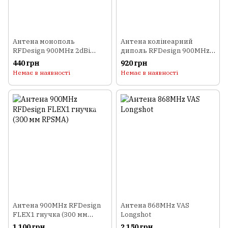
Антена монополь
Антена колінеарний
RFDesign 900MHz 2dBi
диполь RFDesign 900MHz
углова права (RPSMA)
5dBi (RPSMA)
440 грн
920 грн
Немає в наявності
Немає в наявності
Антена 900MHz RFDesign
Антена 868MHz VAS
FLEX1 гнучка (300 мм
Longshot
RPSMA)
1 100 грн
2 150 грн