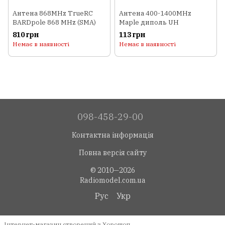
Антена 868MHz TrueRC
Антена 400-1400MHz
BARDpole 868 MHz (SMA)
Maple диполь UH
810 грн
113 грн
Немає в наявності
Немає в наявності
098-458-29-00
Контактна інформація
Повна версія сайту
© 2010—2026
Radiomodel.com.ua
Рус
Укр
Інтернет-магазин створений з Хорошоп