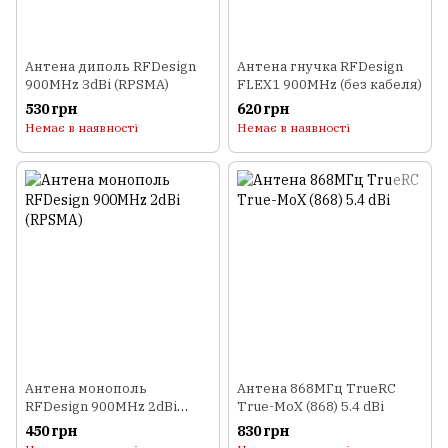
Антена диполь RFDesign
Антена гнучка RFDesign
900MHz 3dBi (RPSMA)
FLEX1 900MHz (без кабеля)
530 грн
620 грн
Немає в наявності
Немає в наявності
Антена монополь
Антена 868МГц TrueRC
RFDesign 900MHz 2dBi
True-MoX (868) 5.4 dBi
(RPSMA)
450 грн
830 грн