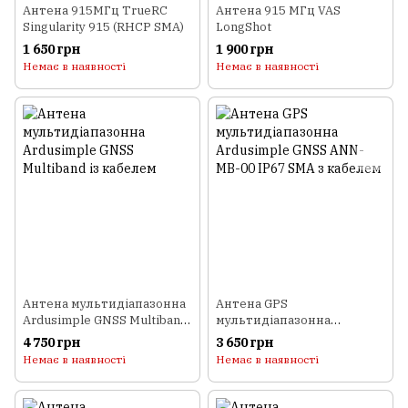
Антена 915МГц TrueRC
Антена 915 МГц VAS
Singularity 915 (RHCP SMA)
LongShot
1 650 грн
1 900 грн
Немає в наявності
Немає в наявності
Антена мультидіапазонна
Антена GPS
Ardusimple GNSS Multiband
мультидіапазонна
із кабелем
Ardusimple GNSS ANN-MB-
4 750 грн
3 650 грн
00 IP67 SMA з кабелем
Немає в наявності
Немає в наявності