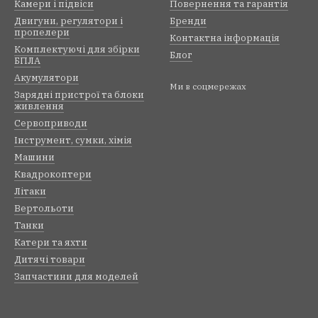
Камери і підвіси
Повернення та гарантія
их рис трагги на радіоуправлінні відносяться:
Двигуни, регулятори і
Бренди
 рахунок конструкції, що імітує вантажівку;
пропелери
Контактна інформація
тися для нерівних і складних покриттів дороги;
Комплектуючі для збірки
Блог
БПЛА
й просвіт;
Акумулятори
Ми в соцмережах
ії і обслуговування;
Зарядні пристрої та блоки
живлення
довговічність;
Сервоприводи
невреності і керованості.
Інструмент, сумки, хімія
азині можна недорого купити трагги на радіоуправлінні. Можн
Машини
и порадують своєю функціональністю і привабливим зовнішні
Квадрокоптери
Літаки
Вертольоти
Танки
Катери та яхти
Дитячі товари
Запчастини для моделей