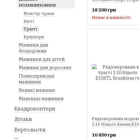
позашляховики
Brushless (червоний)
18 200 грн
Монстр-траки
Немає в наявності
Баггі
Траггі
Краулери
Машини для
бездоріжжя
Машинки для дітей
Машини для дорослих
Повнопривідні
машинки
Великі машини
Маленькі машинки
Квадрокоптери
Літаки
Радіокерована модель
1:10 Himoto Katana E1
Вертольоти
Brushless (чорний)
10 850 грн