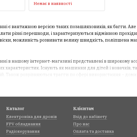
Немає в наявності
нні є вантажною версією таких позашляховиків, як багги. Ал
лати різні перешкоди, і характеризуються відмінною прохідні
двіски, можливість розвивати велику швидкість, поліпшена ма
нні в нашому інтернет-магазині представлені в широкому асо
их характеристик. Існують як машинки для дітей і новачків, т
й. Також розрізняються трагги по сфері використання – домаш
делей полягає в типі двигуна :
инки краще всього підійдуть для дитини, оскільки характери
егкою керованістю. Вони не вимагають особливих навичок і вп
Каталог
Клієнтам
уть для професіоналів, які беруть участь в перегонах і змаганн
Електроніка для дронів
Вхід до кабінету
стріти трагги з різних матеріалів, але найчастіше при виро
FPV обладнання
Про нас
Радіокерування
Оплата та доставка