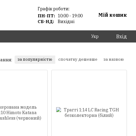
Графік роботи:
Мій кошик
ПН-ПТ:
10:00 - 19:00
СБ-НД:
Вихідні
Вхід
Укр
за популярністю
спочатку дешевше
за назвою
ання: