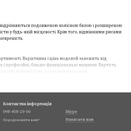
е відрізняються подовженою колісною базою і розширеною
стю у будь-якій місцевості. Крім того, відмінними рисами
невреність.
ртименті. Варіативна і ціна моделей залежить від
ак і професійні, більше функціональні машини. Вартість
ні або вуличні ігри, перегони, змагання.
зуються простотою управління, відсутністю складних
равності. Коштують такі моделі дешево;
Контактна інформація
ях.
098-458-29-00
Skype
бництві використовують пластик або метал.
Написати нам
Передзвонити вам?