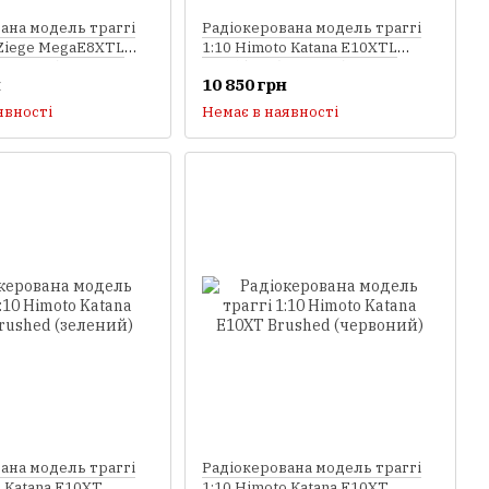
ана модель траггі
Радіокерована модель траггі
 Ziege MegaE8XTL
1:10 Himoto Katana E10XTL
(зелений)
Brushless (зелений)
н
10 850 грн
явності
Немає в наявності
ана модель траггі
Радіокерована модель траггі
o Katana E10XT
1:10 Himoto Katana E10XT