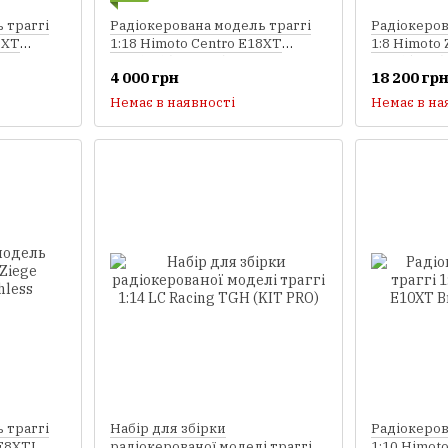
 траггі
Радіокерована модель траггі
Радіокеров
8XT
1:18 Himoto Centro E18XT
1:8 Himoto
Brushed (чорний)
Brushless 
4 000 грн
18 200 гр
Немає в наявності
Немає в на
 траггі
Набір для збірки
Радіокеров
aE8XTL
радіокерованої моделі траггі
1:10 Himot