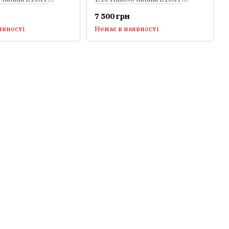
елений)
Brushed (червоний)
7 500 грн
явності
Немає в наявності