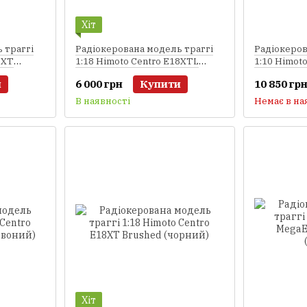
Хіт
 траггі
Радіокерована модель траггі
Радіокеров
8XT
1:18 Himoto Centro E18XTL
1:10 Himot
Brushless (білий)
Brushless 
и
6 000 грн
Купити
10 850 гр
В наявності
Немає в на
Хіт