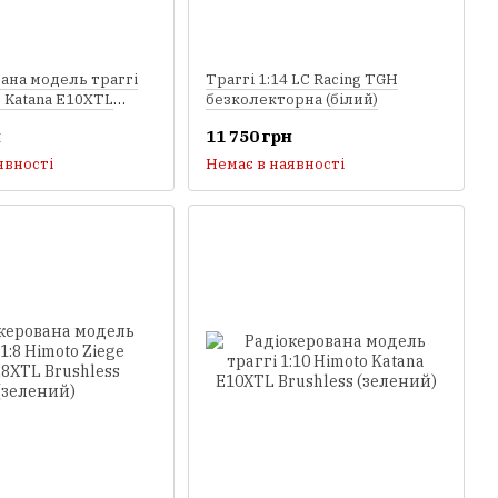
ана модель траггі
Траггі 1:14 LC Racing TGH
o Katana E10XTL
безколекторна (білий)
(червоний)
н
11 750 грн
явності
Немає в наявності