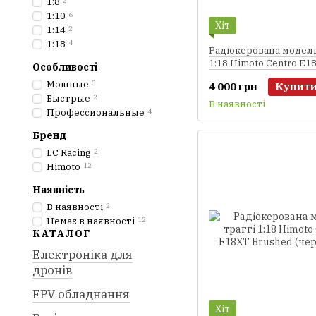
1:8
2
1:10
6
Хіт
1:14
2
1:18
4
Радіокерована модель
1:18 Himoto Centro E1
Особливості
Brushed (білий)
Мощные
3
4 000 грн
Купит
Быстрые
2
В наявності
Профессиональные
4
Бренд
LC Racing
2
Himoto
12
Наявність
В наявності
2
Немає в наявності
12
КАТАЛОГ
Електроніка для
дронів
FPV обладнання
Хіт