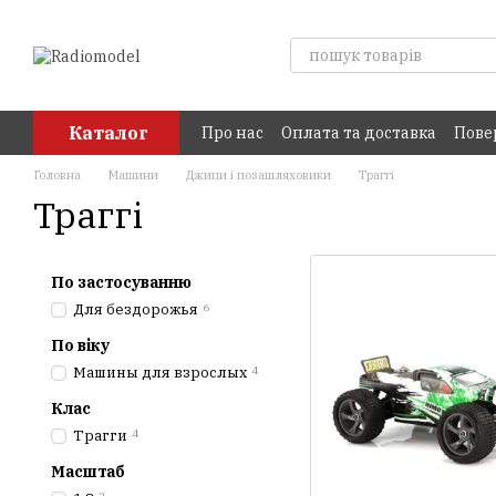
Перейти до основного контенту
Каталог
Про нас
Оплата та доставка
Пове
Головна
Машини
Джипи і позашляховики
Траггі
Траггі
По застосуванню
Для бездорожья
6
По віку
Машины для взрослых
4
Клас
Трагги
4
Масштаб