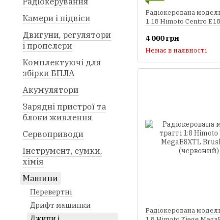
Радіокерування
Радіокерована модель
Камери і підвіси
1:18 Himoto Centro E1
Brushed (червоний)
Двигуни, регулятори
4 000 грн
і пропелери
Немає в наявності
Комплектуючі для
збірки БПЛА
Акумулятори
Зарядні пристрої та
блоки живлення
Сервоприводи
Інструмент, сумки,
хімія
Машини
Перевертні
Дрифт машинки
Радіокерована модель
Джипи і
1:8 Himoto Ziege Meg