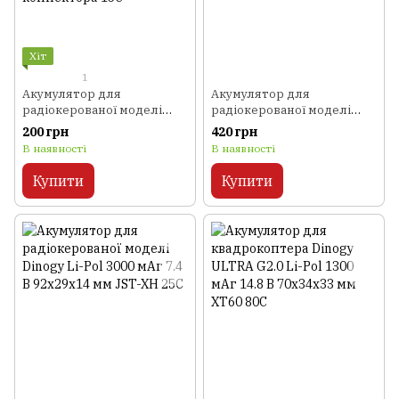
Хіт
1
Акумулятор для
Акумулятор для
радіокерованої моделі
радіокерованої моделі
Giant Power (Dinogy) Li-Pol
Giant Power (Dinogy) Li-Pol
200 грн
420 грн
150 мАг 3.7 В 24x17x7,8 мм
1000 мАг 3.7 В 65x34x8 мм
В наявності
В наявності
з захистом без коннектора
JST 35C
15C
Купити
Купити