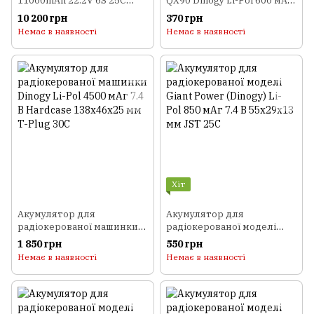
11000mAh 22.2V 6S 25C
QX90 Dinogy Li-Pol 600 мАг
58x60x179мм XT60
3.7 В 44,5x25x9 мм
10 200 грн
370 грн
Walkera/Hubsan 65C
Немає в наявності
Немає в наявності
Хіт
Акумулятор для
Акумулятор для
радіокерованої машинки
радіокерованої моделі
Dinogy Li-Pol 4500 мАг 7.4 В
Giant Power (Dinogy) Li-Pol
1 850 грн
550 грн
Hardcase 138x46x25 мм T-
850 мАг 7.4 В 55x29x13 мм
Немає в наявності
Немає в наявності
Plug 30C
JST 25C