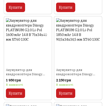
XT60 130C
Купити
Купити
Акумулятор для
Акумулятор для
квадрокоптера Dinogy
квадрокоптера Dinogy
PLATINUM G2.0 Li-Pol 1600
PLATINUM G2.0 Li-Pol 1850
1 950 грн
2 250 грн
мАг 14.8 В 75x34x40 мм
мАг 14.8 В 90,5x34x34,5 мм
В наявності
В наявності
XT60 130C
XT60 130C
Купити
Купити