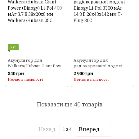
Хіт
Акумулятор для
Акумулятор для
Walkera/Hubsan Giant Power
радіокерованої моделі
(Dinogy) Li-Pol 400 мАг 3.7 В
Dinogy Li-Pol 3300 мАг 14.8
340 грн
2 900 грн
38x20x8 мм Walkera/Hubsan
В 26x43x142 мм T-Plug 30C
Немає в наявності
Немає в наявності
25C
Показати ще 40 товарів
Назад
Вперед
1
з 4