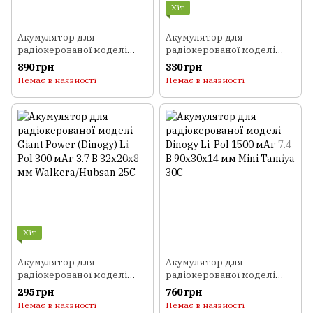
Хіт
Акумулятор для
Акумулятор для
радіокерованої моделі
радіокерованої моделі
Dinogy Li-Pol 1300 мАг 11.1
Giant Power (Dinogy) Li-Pol
890 грн
330 грн
В 75x35x22 мм T-Plug 30C
800 мАг 3.7 В 65x25x6,5 мм
Немає в наявності
Немає в наявності
JST 35C
Хіт
Акумулятор для
Акумулятор для
радіокерованої моделі
радіокерованої моделі
Giant Power (Dinogy) Li-Pol
Dinogy Li-Pol 1500 мАг 7.4 В
295 грн
760 грн
300 мАг 3.7 В 32x20x8 мм
90x30x14 мм Mini Tamiya
Немає в наявності
Немає в наявності
Walkera/Hubsan 25C
30C