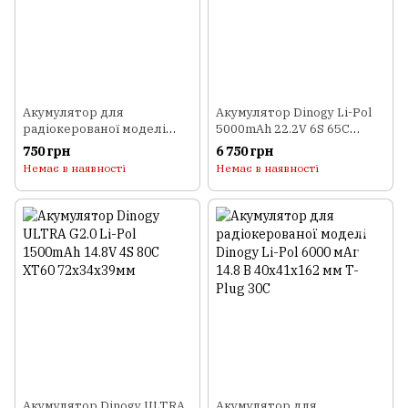
Акумулятор для
Акумулятор Dinogy Li-Pol
радіокерованої моделі
5000mAh 22.2V 6S 65C
Dinogy Li-Pol 1000 мАг 11.1
51x46x165мм Bullet 6mm
750 грн
6 750 грн
В 68x35x18 мм T-Plug 30C
Немає в наявності
Немає в наявності
Акумулятор Dinogy ULTRA
Акумулятор для