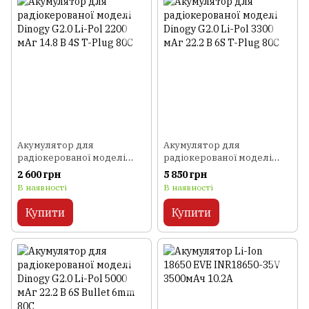
Акумулятор для
Акумулятор для
радіокерованої моделі
радіокерованої моделі
Dinogy G2.0 Li-Pol 2200 мАг
Dinogy G2.0 Li-Pol 3300 мАг
2 600 грн
5 850 грн
14.8 В 4S T-Plug 80C
22.2 В 6S T-Plug 80C
В наявності
В наявності
Купити
Купити