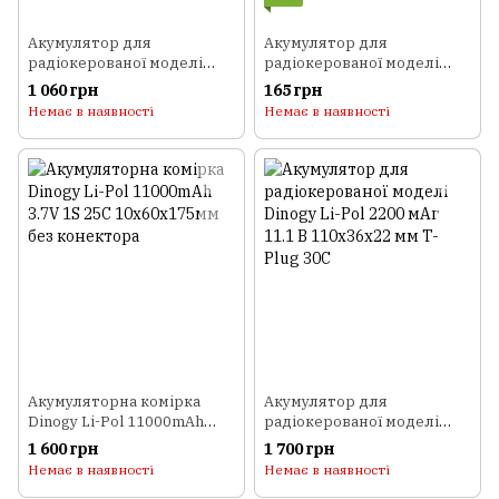
Акумулятор для
Акумулятор для
радіокерованої моделі
радіокерованої моделі
Dinogy Li-Pol 2800 мАг 7.4 В
Giant Power (Dinogy) Li-Pol
1 060 грн
165 грн
94x43x17 мм JST-XH 25C
100 мАг 3.7 В 20x16x7,5 мм
Немає в наявності
Немає в наявності
с захистом без коннектора
15C
Акумуляторна комірка
Акумулятор для
Dinogy Li-Pol 11000mAh
радіокерованої моделі
3.7V 1S 25C 10x60x175мм
Dinogy Li-Pol 2200 мАг 11.1
1 600 грн
1 700 грн
без конектора
В 110x36x22 мм T-Plug 30C
Немає в наявності
Немає в наявності