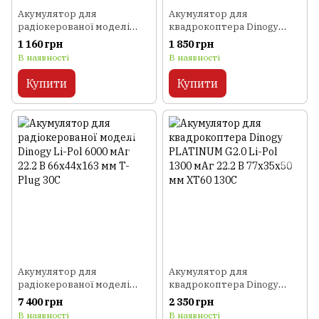
Акумулятор для
Акумулятор для
радіокерованої моделі
квадрокоптера Dinogy
Dinogy Li-Pol 3000 мАг 7.4 В
ULTRA G2.0 Li-Pol 1300 мАг
1 160 грн
1 850 грн
92x29x14 мм JST-XH 25C
14.8 В 70x34x33 мм XT60
В наявності
В наявності
80C
Купити
Купити
Акумулятор для
Акумулятор для
радіокерованої моделі
квадрокоптера Dinogy
Dinogy Li-Pol 6000 мАг 22.2
PLATINUM G2.0 Li-Pol 1300
7 400 грн
2 350 грн
В 66x44x163 мм T-Plug 30C
мАг 22.2 В 77x35x50 мм
В наявності
В наявності