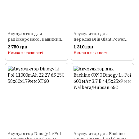
Акумулятор для
Акумулятор для
радіокерованої машинки
передавачів Giant Power
Dinogy Li-Pol 7200 мАг 7.4 В
(Dinogy) Li-Pol 2600 мАг
2 750 грн
1 310 грн
Hardcase 138x46x25 мм T-
11.1 В 97x31x25 мм
Немає в наявності
Немає в наявності
Plug 30C
Futaba+JST 3C
Акумулятор Dinogy Li-Pol
Акумулятор для Eachine