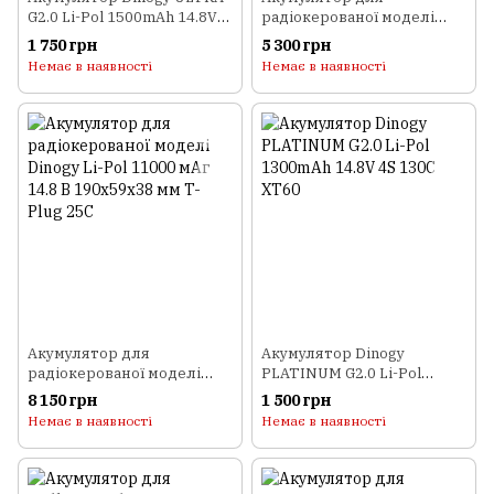
G2.0 Li-Pol 1500mAh 14.8V
радіокерованої моделі
4S 80C XT60 72x34x39мм
Dinogy Li-Pol 6000 мАг 14.8
1 750 грн
5 300 грн
В 40x41x162 мм T-Plug 30C
Немає в наявності
Немає в наявності
Акумулятор для
Акумулятор Dinogy
радіокерованої моделі
PLATINUM G2.0 Li-Pol
Dinogy Li-Pol 11000 мАг
1300mAh 14.8V 4S 130C
8 150 грн
1 500 грн
14.8 В 190х59х38 мм T-Plug
XT60
Немає в наявності
Немає в наявності
25C