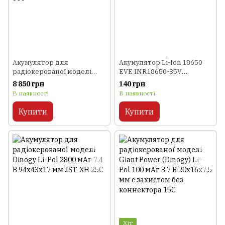
Акумулятор для
Акумулятор Li-Ion 18650
радіокерованої моделі
EVE INR18650-35V
Dinogy G2.0 Li-Pol 5000 мАг
3500мАч 10.2А
8 850 грн
140 грн
22.2 В 6S Bullet 6mm 80C
В наявності
В наявності
Купити
Купити
Хіт