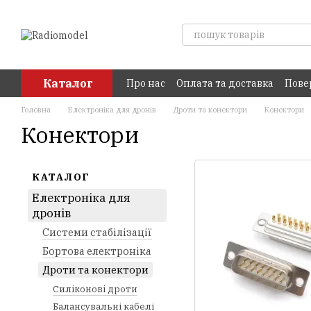
Перейти до основного контенту
Каталог
Про нас
Оплата та доставка
Пове
Головна
Електроніка для дронів
Дроти та конектори
Конектори
Конектори
КАТАЛОГ
Електроніка для
дронів
Системи стабілізації
Бортова електроніка
Дроти та конектори
Силіконові дроти
Балансувальні кабелі