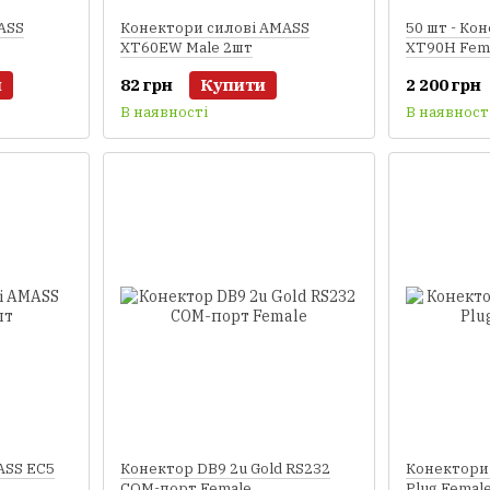
ASS
Конектори силові AMASS
50 шт - Ко
XT60EW Male 2шт
XT90H Fem
и
82 грн
Купити
2 200 грн
В наявності
В наявност
ASS EC5
Конектор DB9 2u Gold RS232
Конектори 
COM-порт Female
Plug Femal