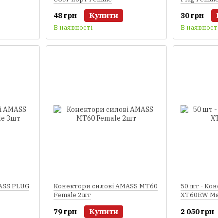
48 грн
Купити
30 грн
В наявності
В наявност
ASS PLUG
Конектори силові AMASS MT60
50 шт - Ко
Female 2шт
XT60EW Ma
79 грн
Купити
2 050 грн