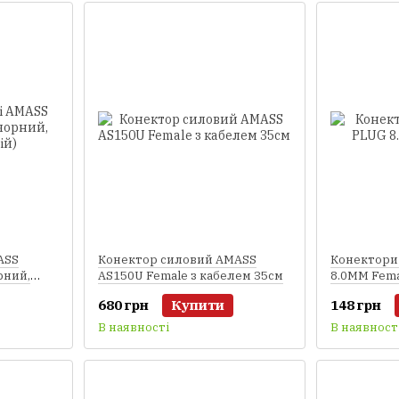
ASS
Конектор силовий AMASS
Конектори
рний,
AS150U Female з кабелем 35см
8.0MM Fema
680 грн
Купити
148 грн
В наявності
В наявност