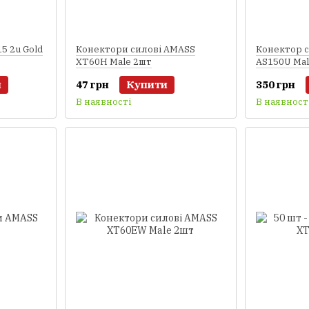
5 2u Gold
Конектори силові AMASS
Конектор 
XT60H Male 2шт
AS150U Ma
и
47 грн
Купити
350 грн
В наявності
В наявност