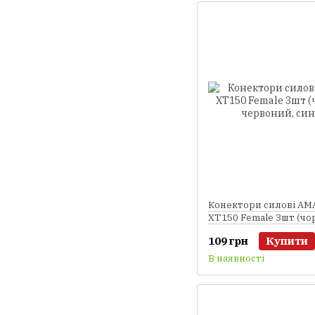
Конектори силові AM
XT150 Female 3шт (чо
червоний, синій)
109 грн
Купити
В наявності