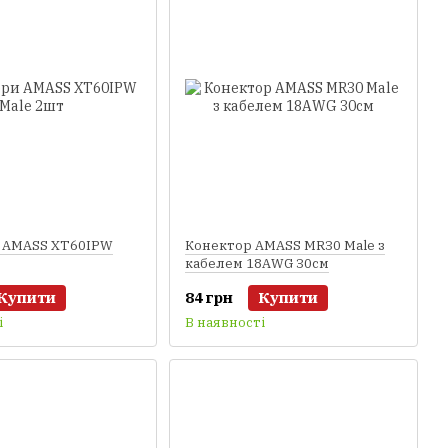
 AMASS XT60IPW
Конектор AMASS MR30 Male з
кабелем 18AWG 30см
Купити
84 грн
Купити
і
В наявності