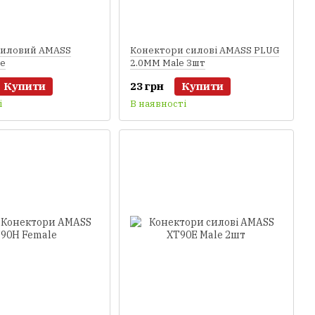
силовий AMASS
Конектори силові AMASS PLUG
le
2.0MM Male 3шт
Купити
23 грн
Купити
і
В наявності