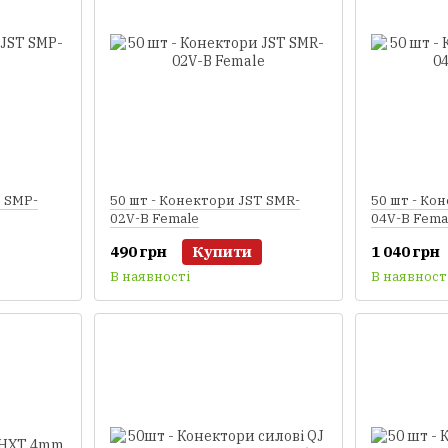
T SMP-
50 шт - Конектори JST SMR-
50 шт - Ко
02V-B Female
04V-B Fema
490 грн
Купити
1 040 грн
В наявності
В наявност