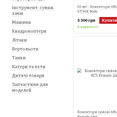
50 шт - Конектори AM
Інструмент, сумки,
XT90E Male
хімія
3 300 грн
Купит
Машини
В наявності
Квадрокоптери
Літаки
Вертольоти
Танки
Катери та яхти
Дитячі товари
Запчастини для
моделей
Конектори силові AM
Female 2шт