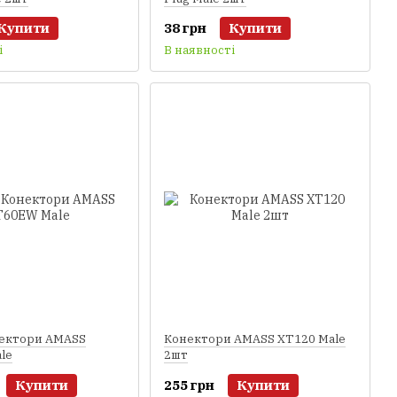
Купити
38 грн
Купити
і
В наявності
нектори AMASS
Конектори AMASS XT120 Male
le
2шт
Купити
255 грн
Купити