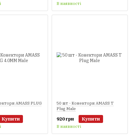
і
В наявності
нектори AMASS PLUG
50 шт - Конектори AMASS T
Plug Male
Купити
920 грн
Купити
і
В наявності