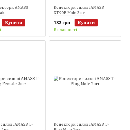
нектори AMASS
Конектори силові AMASS
ale
XT90E Male 2шт
Купити
132 грн
Купити
і
В наявності
силові AMASS T-
Конектори силові AMASS T-
e 2шт
Plug Male 2шт