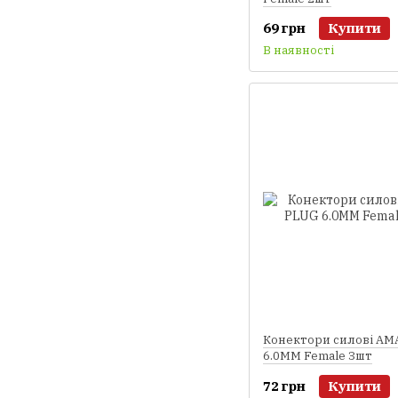
69 грн
Купити
В наявності
Конектори силові AM
6.0MM Female 3шт
72 грн
Купити