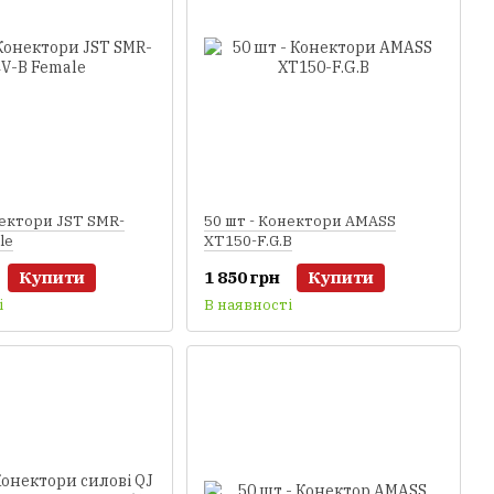
нектори JST SMR-
50 шт - Конектори AMASS
le
XT150-F.G.B
Купити
1 850 грн
Купити
і
В наявності