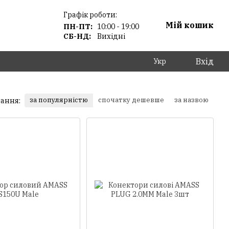
Графік роботи:
Мій кошик
ПН-ПТ:
10:00 - 19:00
СБ-НД:
Вихідні
Вхід
Укр
за популярністю
спочатку дешевше
за назвою
ання: