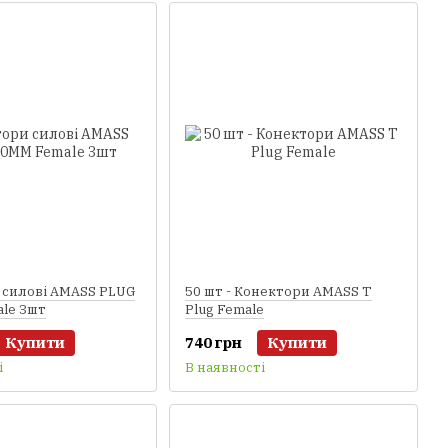
 силові AMASS PLUG
50 шт - Конектори AMASS T
le 3шт
Plug Female
Купити
740 грн
Купити
і
В наявності