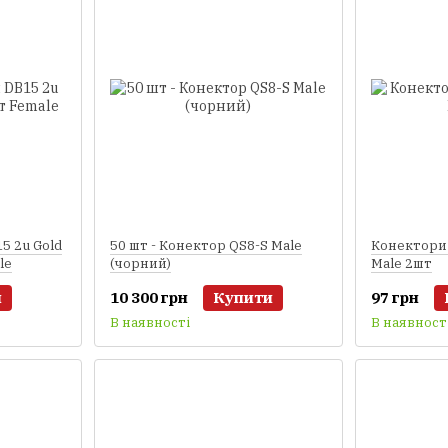
5 2u Gold
50 шт - Конектор QS8-S Male
Конектори
le
(чорний)
Male 2шт
и
10 300 грн
Купити
97 грн
В наявності
В наявност