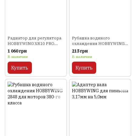
Радиатор для регулятора
Рубашка водяного
HOBBYWING XR10 PRO
охлаждения HOBBYWING
улучшенный
2040 для моторов 130-го
1 060 грн
215 грн
класса
В наличии
В наличии
Купить
Купить