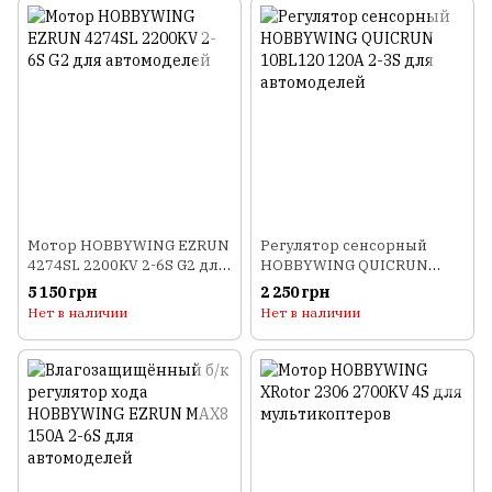
Мотор HOBBYWING EZRUN
Регулятор сенсорный
4274SL 2200KV 2-6S G2 для
HOBBYWING QUICRUN
автомоделей
10BL120 120A 2-3S для
5 150 грн
2 250 грн
автомоделей
Нет в наличии
Нет в наличии