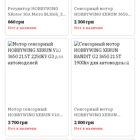
Регулятор HOBBYWING
Сенсорный мотор
XRotor 30A Micro BLHeli_32
HOBBYWING XERUN 3650
2-5S для мультикоптеров
8.5T 4000kv для
660 грн
2 300 грн
автомоделей
Нет в наличии
Нет в наличии
Мотор сенсорный
Сенсорный мотор
HOBBYWING XERUN V10
HOBBYWING XERUN
3650 21.5T 2250KV G3 для
BANDIT G2 3650 21.5T
3 700 грн
2 800 грн
автомоделей
1900kv для автомоделей
Нет в наличии
Нет в наличии