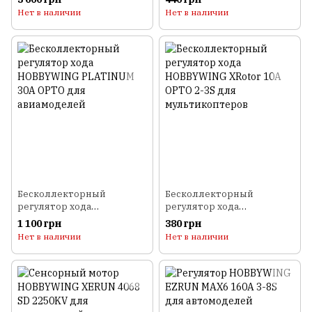
3800kv для автомоделей
мультикоптеров
Нет в наличии
Нет в наличии
Бесколлекторный
Бесколлекторный
регулятор хода
регулятор хода
HOBBYWING PLATINUM
HOBBYWING XRotor 10A
1 100 грн
380 грн
30A OPTO для
OPTO 2-3S для
Нет в наличии
Нет в наличии
авиамоделей
мультикоптеров