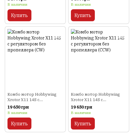
мультикоптеров
краулеров и трофи
В наличии
В наличии
Купить
Купить
Комбо мотор Hobbywing
Комбо мотор Hobbywing
Xrotor X11 14S с
Xrotor X11 14S с
регулятором без
регулятором без
19 650 грн
19 650 грн
пропеллера (CW)
пропеллера (CCW)
В наличии
В наличии
Купить
Купить