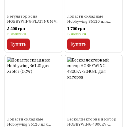
Регулятор хода
Лопасти складные
HOBBYWING PLATINUM V5
Hobbywing 36120 для
80A 3-8S для авиамоделей
Xrotor (CW)
5 400 грн
1 700 грн
В наличии
В наличии
Купить
Купить
Лопасти складные
Бесколлекторный мотор
Hobbywing 36120 для
HOBBYWING 4800KV-