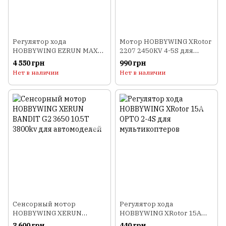
Регулятор хода
Мотор HOBBYWING XRotor
HOBBYWING EZRUN MAX10
2207 2450KV 4-5S для
SCT 120A 2-4S
мультикоптеров
4 550 грн
990 грн
влагозащищенный для
Нет в наличии
Нет в наличии
автомоделей
Сенсорный мотор
Регулятор хода
HOBBYWING XERUN
HOBBYWING XRotor 15A
BANDIT G2 3650 10.5T
OPTO 2-4S для
3 600 грн
440 грн