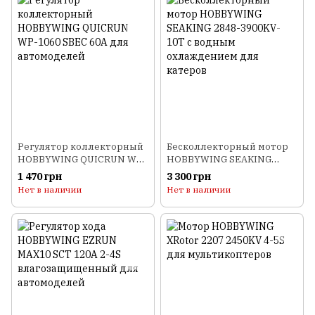
Регулятор коллекторный
Бесколлекторный мотор
HOBBYWING QUICRUN WP-
HOBBYWING SEAKING
1060 SBEC 60A для
2848-3900KV-10T с водным
1 470 грн
3 300 грн
автомоделей
охлаждением для катеров
Нет в наличии
Нет в наличии