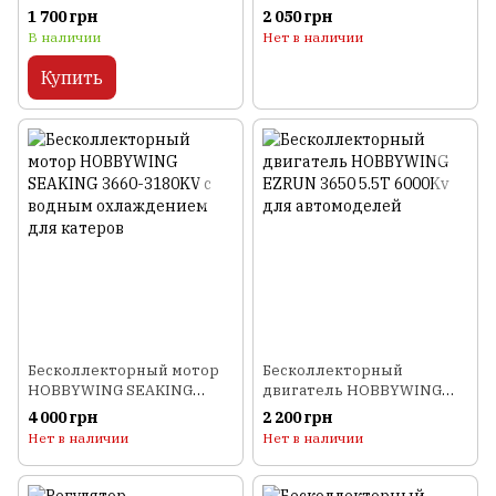
Xrotor (CCW)
2040SL для катеров
1 700 грн
2 050 грн
В наличии
Нет в наличии
Купить
Бесколлекторный мотор
Бесколлекторный
HOBBYWING SEAKING
двигатель HOBBYWING
3660-3180KV с водным
EZRUN 3650 5.5T 6000Kv
4 000 грн
2 200 грн
охлаждением для катеров
для автомоделей
Нет в наличии
Нет в наличии