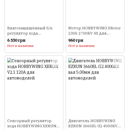
Влагозащищённый б/к
Мотор HOBBYWING XRotor
регулятор хода
2306 2700KV 4S для
HOBBYWING EZRUN MAX8
мультикоптеров
6 550 грн
960 грн
150A 2-6S для
Нет в наличии
Нет в наличии
автомоделей
Сенсорный регулятор
Двигатель HOBBYWING
хода HOBBYWING XERUN
EZRUN 3660SL G2 4000KV