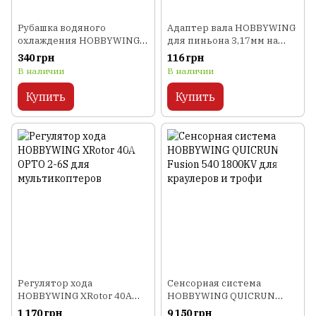
Рубашка водяного
Адаптер вала HOBBYWING
охлаждения HOBBYWING
для пиньона 3,17мм на
2848 для моторов 380-го
5,0мм
340 грн
116 грн
класса
В наличии
В наличии
Купить
Купить
Регулятор хода
Сенсорная система
HOBBYWING XRotor 40A
HOBBYWING QUICRUN
OPTO 2-6S для
Fusion 540 1800KV для
1 170 грн
9 150 грн