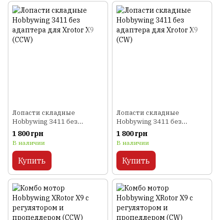
Лопасти складные
Лопасти складные
Hobbywing 3411 без
Hobbywing 3411 без
адаптера для Xrotor X9
адаптера для Xrotor X9
1 800 грн
1 800 грн
(CCW)
(CW)
В наличии
В наличии
Купить
Купить