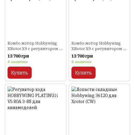
Комбо мотор Hobbywing
Комбо мотор Hobbywing
XRotor X9 с регулятором и
XRotor X9 с регулятором и
пропеллером (CCW)
пропеллером (CW)
13 700 грн
13 700 грн
В наличии
В наличии
Купить
Купить