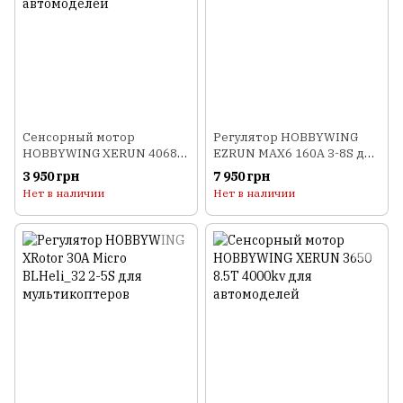
Сенсорный мотор
Регулятор HOBBYWING
HOBBYWING XERUN 4068
EZRUN MAX6 160A 3-8S для
SD 2250KV для
автомоделей
3 950 грн
7 950 грн
автомоделей
Нет в наличии
Нет в наличии