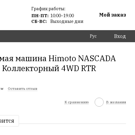
График работы:
Мой заказ
ПН-ПТ:
10:00–19:00
СБ-ВС:
Выходные дни
Вход
Рус
мая машина Himoto NASCADA
я Коллекторный 4WD RTR
1w
Оставить отзыв
К сравнению
В желания
вится