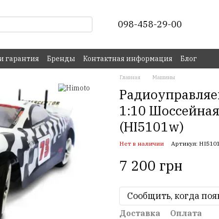
098-458-29-00
 и гарантия
Бренды
Контактная информация
Блог
Главная
Машины
Радиоуправляе
1:10 Шоссейна
(HI5101w)
Нет в наличии
Артикул: HI510
7 200 грн
Сообщить, когда поя
Доставка
Оплата