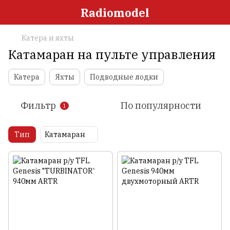
Radiomodel
Катера и яхты
Катамаран на пульте управления
Катера
Яхты
Подводные лодки
Фильтр
По популярности
1
Тип
Катамаран