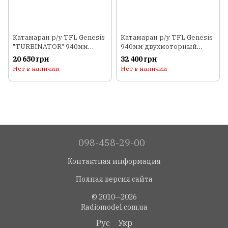
Катамаран р/у TFL Genesis
Катамаран р/у TFL Genesis
"TURBINATOR" 940мм
940мм двухмоторный
ARTR
ARTR
20 650 грн
32 400 грн
Нет в наличии
Нет в наличии
098-458-29-00
Контактная информация
Полная версия сайта
© 2010—2026
Radiomodel.com.ua
Рус
Укр