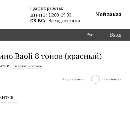
График работы:
Мой заказ
ПН-ПТ:
10:00–19:00
СБ-ВС:
Выходные дни
Вход
Рус
но Baoli 8 тонов (красный)
502-R
Оставить отзыв
К сравнению
В желания
вится