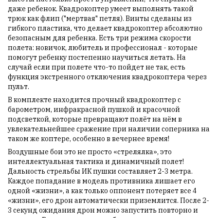
даже ребенок. Квадрокоптер умеет выполнять такой
трюк как флип ("мертвая" петля). Винты сделаны из
гибкого пластика, что делает квадрокоптер абсолютно
безопасным для ребенка. Есть три режима скорости
полета: новичок, любитель и профессионал - которые
помогут ребенку постепенно научиться летать. На
случай если при полете что-то пойдет не так, есть
функция экстренного отключения квадрокоптера через
пульт.
В комплекте находится прочный квадрокоптер с
барометром, инфракрасной пушкой и красочной
подсветкой, которые превращают полёт на нём в
увлекательнейшее сражение при наличии соперника на
таком же коптере, особенно в вечернее время!
Воздушные бои это не просто «стрелялка», это
интеллектуальная тактика и динамичный полет!
Дальность стрельбы ИК пушки составляет 2-3 метра.
Каждое попадание в модель противника лишает его
одной «жизни», а как только оппонент потеряет все 4
«жизни», его дрон автоматически приземлится. После 2-
3 секунд ожидания дрон можно запустить повторно и