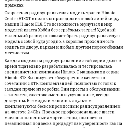
прыжках.
Скоростная радиоуправляемая модель трагги Himoto
Centro E18XT с полным приводом из новой линейки р/у
машин Himoto E18. Это возможность окунуться в мир
моделей класса Хобби без серьёзных затрат! Удобный
маленький размер позволяет брать радиоуправляемую
модель с собой куда угодно, а хорошая проходимость
ездить по двору, паркам и любым другим пересечённым
местностям.
Каждая модель на радиоуправлении этой серии долгое
время тщательно разрабатывалась и тестировалась
специалистами компании Himoto. С машинками серии
Himoto E18 Вы получаете безупречное качество в
сочетании с RTR комплектацией: полностью готовы к
заездам прямо из коробки. Они просты в обслуживании,
а запчасти, как стоковые так и улучшенные, всегда
доступны. Все модели машинок с пультом
комплектуются бескомпромиссным радиоуправлением
на частоте 2.4Ghz. Прочное профессиональное шасси,
маслонаполненные амортизаторы, полностью
независимая подвеска придадут вам уверенность как на