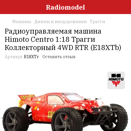
Radiomodel
Машины
Джипы и внедорожники
Трагги
Радиоуправляемая машина
Himoto Centro 1:18 Трагги
Коллекторный 4WD RTR (E18XTb)
Артикул:
E18XTr
Оставить отзыв