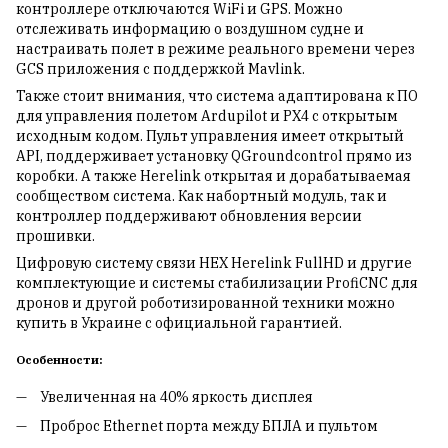
контроллере отключаются WіFі и GРS. Можно
отслеживать информацию о воздушном судне и
настраивать полет в режиме реального времени через
GCS приложения с поддержкой Mavlink.
Также стоит внимания, что система адаптирована к ПО
для управления полетом Ardupilot и PX4 с открытым
исходным кодом. Пульт управления имеет открытый
API, поддерживает установку QGroundcontrol прямо из
коробки. А также Herelink открытая и дорабатываемая
сообществом система. Как набортный модуль, так и
контроллер поддерживают обновления версии
прошивки.
Цифровую систему связи HEX Herelink FullHD и другие
комплектующие и системы стабилизации ProfiCNC для
дронов и другой роботизированной техники можно
купить в Украине с официальной гарантией.
Особенности:
Увеличенная на 40% яркость дисплея
Проброс Ethernet порта между БПЛА и пультом