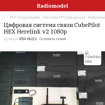
Radiomodel
FPV оборудование
Системы FPV для дронов
Цифровые
Цифровая система связи CubePilot
HEX Herelink v2 1080p
Артикул:
HX4-06212
Оставить отзыв