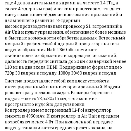
еще 4 дополнительными ядрами на частоте 1,4 ГГц, а
также 4-ядерным графическим процессором, что дает
массу возможностей для использования приложений и
дальнейшего развития. 8-ядерный
высокопроизводительный процессор S1, встроенный в
Air Unit и пульт управления, обеспечивает более мощные
и быстрые возможности обработки данных. Встроенный
мощный графический 4-ядерный процессор анализа
видеоизображения Mali-T860 обеспечивает
стабильность изображения и коррекцию искажений.
Дальность передачи сигнала до 20 км с задержкой менее
110 мс на два входа HDMI. Поддерживает формат видео
720p 30 кадров в секунду, 1080p 30/60 кадров в секунд
Система представляет собой комплекс устройств,
интегрированный и миниатюризированный. Модули
решают сразу несколько задач. Размеры бортового
модуля — всего 78,5х30х15 мм, что экономит
пространство и удобно для установки.
Контроллер имеет встроенный Li-Pol аккумулятор
емкостью 4950 мАч. И контроллер, и Air Unit в среднем
потребляют менее 4 Вт. При включённой передаче
видео устанавливается средняя яркость экрана, на