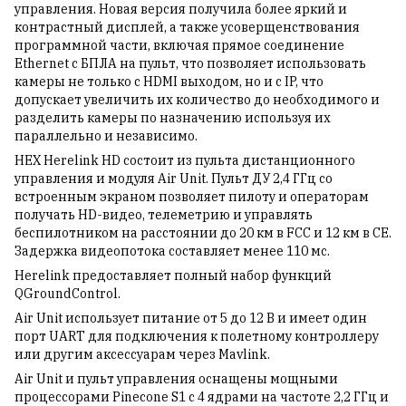
управления. Новая версия получила более яркий и
контрастный дисплей, а также усоверщенствования
программной части, включая прямое соединение
Ethernet с БПЛА на пульт, что позволяет использовать
камеры не только с HDMI выходом, но и с IP, что
допускает увеличить их количество до необходимого и
разделить камеры по назначению используя их
параллельно и независимо.
HEX Herelink HD состоит из пульта дистанционного
управления и модуля Air Unit. Пульт ДУ 2,4 ГГц со
встроенным экраном позволяет пилоту и операторам
получать HD-видео, телеметрию и управлять
беспилотником на расстоянии до 20 км в FCC и 12 км в CE.
Задержка видеопотока составляет менее 110 мс.
Herelink предоставляет полный набор функций
QGroundControl.
Air Unit использует питание от 5 до 12 В и имеет один
порт UART для подключения к полетному контроллеру
или другим аксессуарам через Mavlink.
Air Unit и пульт управления оснащены мощными
процессорами Pinecone S1 с 4 ядрами на частоте 2,2 ГГц и