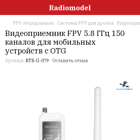
Radiomodel
FPV оборудование
Системы FPV для дронов
Видеопр
Видеоприемник FPV 5.8 ГГц 150
каналов для мобильных
устройств с OTG
Артикул:
RTS-G-079
Оставить отзыв