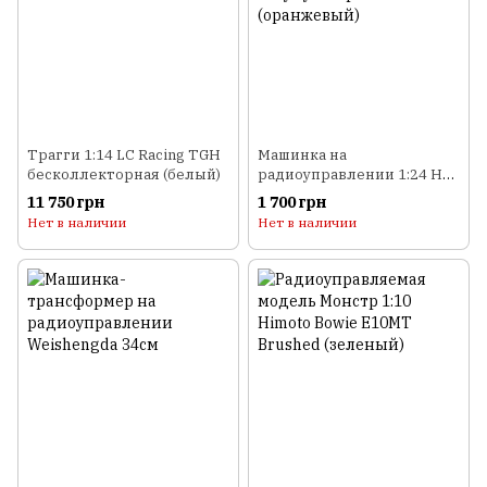
Трагги 1:14 LC Racing TGH
Машинка на
бесколлекторная (белый)
радиоуправлении 1:24 HB
Toys Багги 4WD на
11 750 грн
1 700 грн
аккумуляторе (оранжевый)
Нет в наличии
Нет в наличии