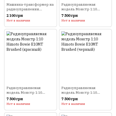
Машинка-трансформер на
Радиоуправляемая
радиоуправлении
модель Монстр 1:10
Weishengda 34см
Himoto Bowie E10MT
2 100 грн
7 500 грн
Brushed (зеленый)
Нет в наличии
Нет в наличии
Радиоуправляемая
Радиоуправляемая
модель Монстр 1:10
модель Монстр 1:10
Himoto Bowie E10MT
Himoto Bowie E10MT
7 500 грн
7 500 грн
Brushed (красный)
Brushed (черный)
Нет в наличии
Нет в наличии