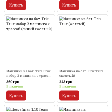
Купить
Купить
Машинки на бат. Trix Trux
Машинка на бат. Trix Trux
набор 2 машинки с трассой
(желтый)
(синий+желтый)
560 грн
245 грн
В наличии
В наличии
Купить
Купить