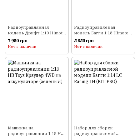
Радиоуправляемая
Радиоуправляемая
модель Дрифт 1:10 Himoto
модель Багги 1:18 Himoto
DRIFT TC HI4123 Brushed
Spino E18XBL Brushless
7 950 грн
5 850 грн
(Toyota Soarer)
(черный)
Нет в наличии
Нет в наличии
Машинка на
Набор для сборки
радиоуправлении 1:18 HB
радиоуправляемой
Toys Краулер 4WD на
модели Багги 1:14 LC