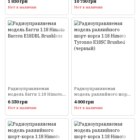
1 850 грн
10 750 грн
аккумуляторе (зеленый)
Racing 1H (KIT PRO)
Нет в наличии
Нет в наличии
Радиоуправляемая
Радиоуправляемая
модель Багги 1:18 Himoto
модель раллийного шорт-
Barren E18DBL Brushless
корса 1:18 Himoto Tyronno
6 350 грн
4 000 грн
E18SC Brushed (черный)
Нет в наличии
Нет в наличии