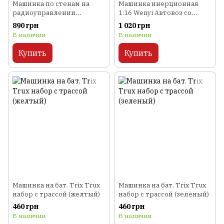
Машинка по стенам на
Машинка инерционная
радиоуправлении
1:16 Wenyi Автовоз со
Wowitoys (красный)
звуком и светом
890 грн
1 020 грн
В наличии
В наличии
Купить
Купить
Машинка на бат. Trix Trux
Машинка на бат. Trix Trux
набор с трассой (желтый)
набор с трассой (зеленый)
460 грн
460 грн
В наличии
В наличии