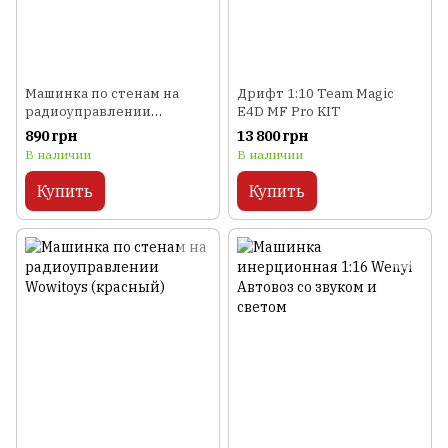
Машинка по стенам на
Дрифт 1:10 Team Magic
радиоуправлении
E4D MF Pro KIT
Wowitoys (синий)
890 грн
13 800 грн
В наличии
В наличии
Купить
Купить