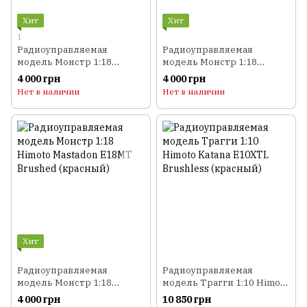
Хит
Хит
1
Радиоуправляемая
Радиоуправляемая
модель Монстр 1:18
модель Монстр 1:18
Himoto Mastadon E18MT
Himoto Mastadon E18MT
4 000 грн
4 000 грн
Brushed (черный)
Brushed (белый)
Нет в наличии
Нет в наличии
Хит
Радиоуправляемая
Радиоуправляемая
модель Монстр 1:18
модель Трагги 1:10 Himoto
Himoto Mastadon E18MT
Katana E10XTL Brushless
4 000 грн
10 850 грн