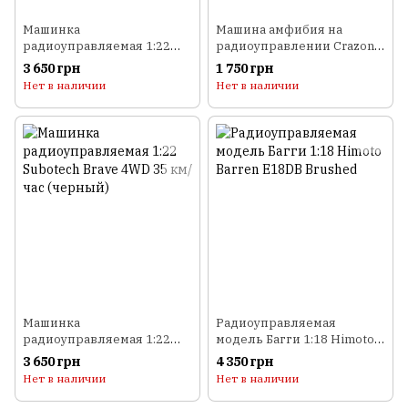
Машинка
Машина амфибия на
радиоуправляемая 1:22
радиоуправлении Crazon
Subotech Brave 4WD 35 км/
18SL02 гусеничная
3 650 грн
1 750 грн
час (оранжевый)
(зеленый)
Нет в наличии
Нет в наличии
Машинка
Радиоуправляемая
радиоуправляемая 1:22
модель Багги 1:18 Himoto
Subotech Brave 4WD 35 км/
Barren E18DB Brushed
3 650 грн
4 350 грн
час (черный)
Нет в наличии
Нет в наличии