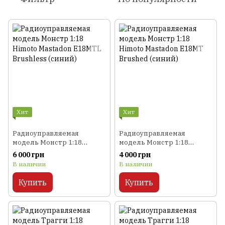
Хит
Хит
Радиоуправляемая
Радиоуправляемая
модель Монстр 1:18
модель Монстр 1:18
Himoto Mastadon E18MTL
Himoto Mastadon E18MT
6 000 грн
4 000 грн
Brushless (cиний)
Brushed (синий)
В наличии
В наличии
Купить
Купить