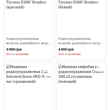
Радиоуправляемая
Радиоуправляемая
модель раллийного шорт-
модель раллийного шорт-
корса 1:18 Himoto Tyronno
корса 1:18 Himoto Tyronno
4 000 грн
4 000 грн
E18SC Brushed (красный)
E18SC Brushed (белый)
Нет в наличии
Нет в наличии