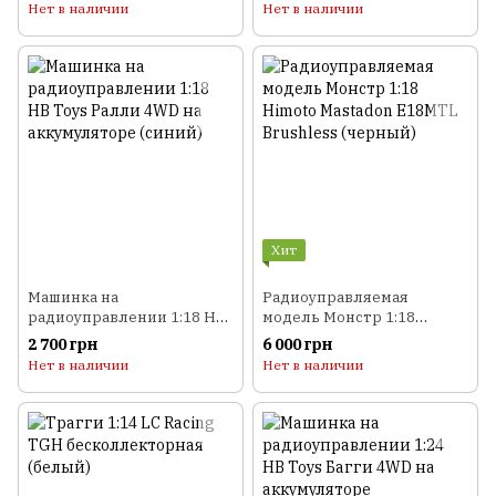
Brushed (красный)
(красный)
Нет в наличии
Нет в наличии
Хит
Машинка на
Радиоуправляемая
радиоуправлении 1:18 HB
модель Монстр 1:18
Toys Ралли 4WD на
Himoto Mastadon E18MTL
2 700 грн
6 000 грн
аккумуляторе (синий)
Brushless (черный)
Нет в наличии
Нет в наличии