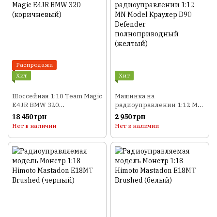
Распродажа
Хит
Хит
Шоссейная 1:10 Team Magic
Машинка на
E4JR BMW 320
радиоуправлении 1:12 MN
(коричневый)
Model Краулер D90
18 450 грн
2 950 грн
Defender
Нет в наличии
Нет в наличии
полноприводный
(желтый)