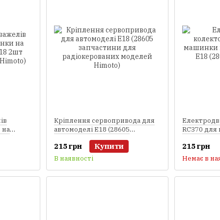
ів
Кріплення сервопривода для
Електродв
 на
автомоделі E18 (28605
RC370 для
шт (23625
запчастини для
радіоуправ
215 грн
Купити
215 грн
радіокерованих моделей
запчастини
Himoto)
В наявності
Немає в на