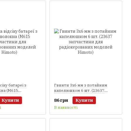
іку батареї з
Гвинти 3х6 мм з потайним
кна (M615
капелюшком 6 шт. (23637
и для
запчастини для
Купити
86 грн
Купити
ваних моделей
радіокерованих моделей
Himoto)
і
В наявності