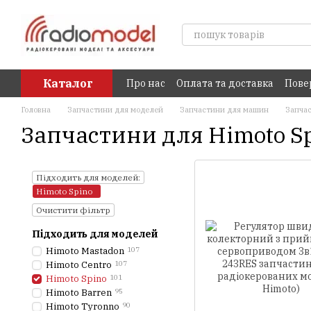
Перейти до основного контенту
Каталог
Про нас
Оплата та доставка
Пове
Головна
Запчастини для моделей
Запчастини для машин
Запча
Запчастини для Himoto S
Підходить для моделей:
Himoto Spino
Очистити фільтр
Підходить для моделей
Himoto Mastadon
107
Himoto Centro
107
Himoto Spino
101
Himoto Barren
95
Himoto Tyronno
90