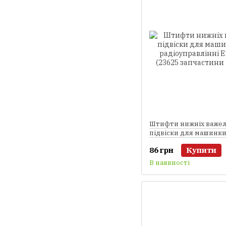
Штифти нижніх важел
підвіски для машинки
радіоуправлінні E18 2
86 грн
Купити
запчастини Himoto)
В наявності