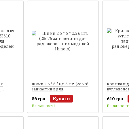
ля
Шими 2,6 * 6 * 0,5 6 шт. (28676
Кришка відс
0
запчастини для
вуглеволо
радіокерованих моделей
запчастин
86 грн
Купити
610 грн
лей
Himoto)
радіокеро
Himoto)
В наявності
В наявност