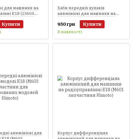
ні для машинки на
Хаби передніх кулаків
лінні E18 (23604
алюмінієві для машинки на
 Himoto)
радіоуправлінні E18 (M605
Купити
950 грн
Купити
запчастини Himoto)
і
В наявності
едні алюмінієві для
Корпус дифференціала
 E18 (M603
алюмінієвий для машинки на