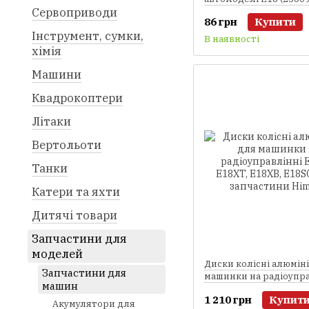
Сервоприводи
запчастини для
86 грн
Купити
радіокерованих моде
Інструмент, сумки,
машинок Himoto)
В наявності
хімія
Машини
Квадрокоптери
Літаки
Вертольоти
Танки
Катери та яхти
Дитячі товари
Запчастини для
моделей
Диски колісні алюміні
Запчастини для
машинки на радіоупра
машин
E18MT, E18XT, E18XB,
1 210 грн
Купит
(M616 запчастини Him
Акумулятори для