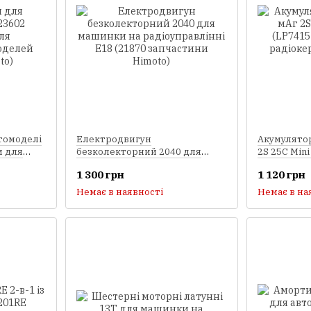
томоделі
Електродвигун
Акумулятор
и для
безколекторний 2040 для
2S 25C Mini
лей
машинки на радіоуправлінні
запчастин
1 300 грн
1 120 грн
E18 (21870 запчастини Himoto)
радіокеро
Himoto)
Немає в наявності
Немає в на