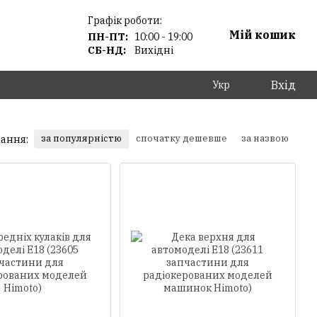
Графік роботи:
Мій кошик
ПН-ПТ:
10:00 - 19:00
СБ-НД:
Вихідні
Вхід
Укр
за популярністю
спочатку дешевше
за назвою
ання: