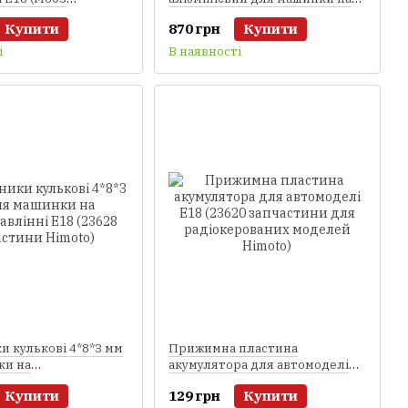
и для
радіоуправлінні E18 (M601
Купити
870 грн
Купити
ваних моделей
запчастини Himoto)
і
В наявності
 кулькові 4*8*3 мм
Прижимна пластина
ки на
акумулятора для автомоделі
лінні E18 (23628
E18 (23620 запчастини для
Купити
129 грн
Купити
 Himoto)
радіокерованих моделей