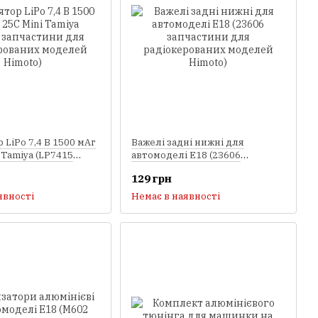
 LiPo 7,4 В 1500 мАг
Важелі задні нижні для
 Tamiya (LP7415
автомоделі E18 (23606
и для
запчастини для
129 грн
ваних моделей
радіокерованих моделей
Himoto)
явності
Немає в наявності