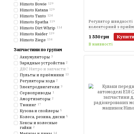
Himoto Bowie
129
Himoto Katana
129
Himoto Tanto
124
Регулятор швидкості
Himoto Spatha
119
колекторний з прийм
Himoto Dirt Whrip
114
сервоприводом 3в1 (
Himoto Raider
139
1 550 грн
Купит
243RES запчастини д
Himoto Ziege
134
радіокерованих моде
В наявності
Himoto)
Запчастини по групам
Аккумуляторы
3
Зарядные устройства
2
ДВС Нитро и запчасти
0
Пульты и приёмники
13
Регуляторы хода
2
Электродвигатели
3
Сервоприводы
1
Амортизаторы
2
Тюнинг
17
Кузова и спойлеры
5
Колеса, резина, диски
5
Хексы и колесные
гайки
2
Метизы и пины
14