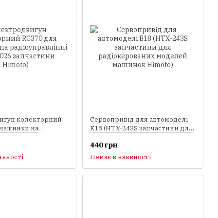
игун колекторний
Сервопривід для автомоделі
 машинки на
E18 (HTX-243S запчастини для
лінні E18 (28026
радіокерованих моделей
440 грн
 Himoto)
машинок Himoto)
явності
Немає в наявності