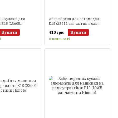
іх кулаків для
Дека верхня для автомоделі
 E18 (23605
E18 (23611 запчастини для
и для
радіокерованих моделей
Купити
410 грн
Купити
ваних моделей
машинок Himoto)
і
В наявності