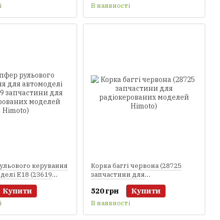
Himoto)
і
В наявності
ульового керування
Корка баггі червона (28725
делі E18 (23619
запчастини для
и для
радіокерованих моделей
Купити
520 грн
Купити
ваних моделей
Himoto)
і
В наявності