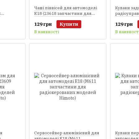
Чаші піввісей для автомоделі
Кулаки зад
3
E18 (23618 запчастини для
радіоуправ
радіокерованих моделей
запчастини
129 грн
Купити
129 грн
лей
машинок Himoto)
В наявності
В наявност
ля
Сервосейвер алюмінієвий для
Кулаки пер
9
автомоделі E18 (M611
автомоделі