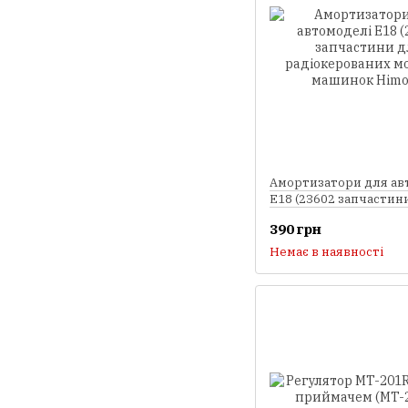
Амортизатори для ав
E18 (23602 запчастин
радіокерованих моде
390 грн
машинок Himoto)
Немає в наявності