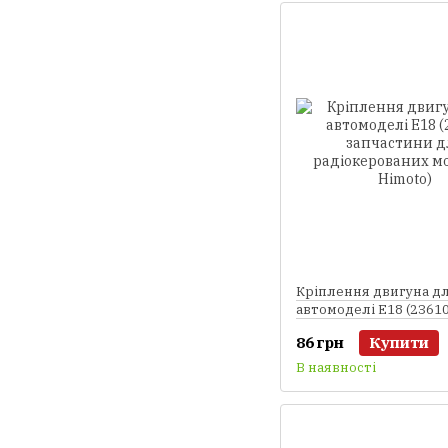
Кріплення двигуна д
автомоделі E18 (2361
запчастини для
86 грн
Купити
радіокерованих моде
Himoto)
В наявності