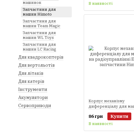
машинок
В наявності
Запчастини для
машин Himoto
Запчастини для
машин Team Magic
Запчастини для
машин WL Toys
Запчастини для
машин LC Racing
Для квадрокоптерів
Для вертольотів
Для літаків
Для катерів
Інструменти
Акумулятори
Корпус механізму
Сервоприводи
диференціалу для ма
радіоуправлінні E18 (
86 грн
Купити
запчастини Himoto)
В наявності