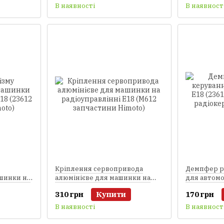
В наявності
В наявност
Кріплення сервопривода
Демпфер р
шинки на
алюмінієве для машинки на
для автомо
23612
радіоуправлінні E18 (M612
запчастин
310 грн
Купити
170 грн
запчастини Himoto)
радіокеро
Himoto)
В наявності
В наявност