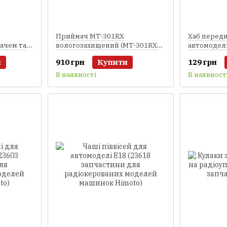
Приймач MT-301RX
Хаб передн
ачем та
вологозахищений (MT-301RX
автомоделі
HTX-
запчастини для
запчастин
и
910 грн
Купити
129 грн
ля
радіокерованих моделей
радіокеро
лей
Himoto)
Himoto)
В наявності
В наявност