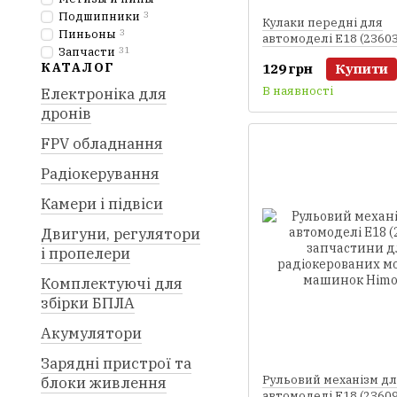
Подшипники
3
Кулаки передні для
Пиньоны
3
автомоделі E18 (2360
Запчасти
31
запчастини для
КАТАЛОГ
129 грн
Купити
радіокерованих моде
машинок Himoto)
В наявності
Електроніка для
дронів
FPV обладнання
Радіокерування
Камери і підвіси
Двигуни, регулятори
і пропелери
Комплектуючі для
збірки БПЛА
Акумулятори
Зарядні пристрої та
Рульовий механізм д
блоки живлення
автомоделі E18 (2360