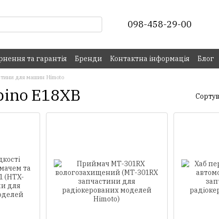
098-458-29-00
рнення та гарантія
Бренди
Контактна інформація
Блог
стини для машин Himoto
pino E18XB
Сортув