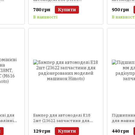
запчастини для
запчастин
780 грн
Купити
950 грн
лей
радіокерованих моделей
радіокеро
Himoto)
Himoto)
В наявності
В наявност
єві для
Бампер для автомоделі E18
Підшипники
влінні
2шт (23622 запчастини для
для машин
 E18SC
радіокерованих моделей
радіоуправ
и
129 грн
Купити
440 грн
oto)
машинок Himoto)
запчастини