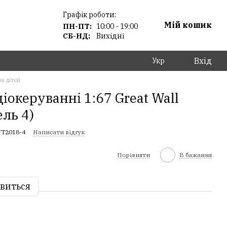
Графік роботи:
Мій кошик
ПН-ПТ:
10:00 - 19:00
СБ-НД:
Вихідні
Вхід
Укр
я дітей
океруванні 1:67 Great Wall
ль 4)
WT2018-4
Написати відгук
Порівняти
В бажання
явиться