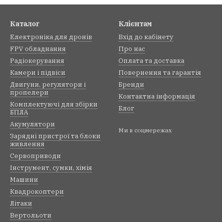
Каталог
Клієнтам
Електроніка для дронів
Вхід до кабінету
FPV обладнання
Про нас
Радіокерування
Оплата та доставка
Камери і підвіси
Повернення та гарантія
Двигуни, регулятори і
Бренди
пропелери
Контактна інформація
Комплектуючі для збірки
Блог
БПЛА
Акумулятори
Ми в соцмережах
Зарядні пристрої та блоки
живлення
Сервоприводи
Інструмент, сумки, хімія
Машини
Квадрокоптери
Літаки
Вертольоти