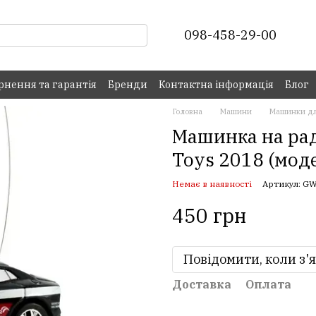
098-458-29-00
рнення та гарантія
Бренди
Контактна інформація
Блог
Головна
Машини
Машинки дл
Машинка на раді
Toys 2018 (моде
Немає в наявності
Артикул: G
450 грн
Повідомити, коли з'
Доставка
Оплата