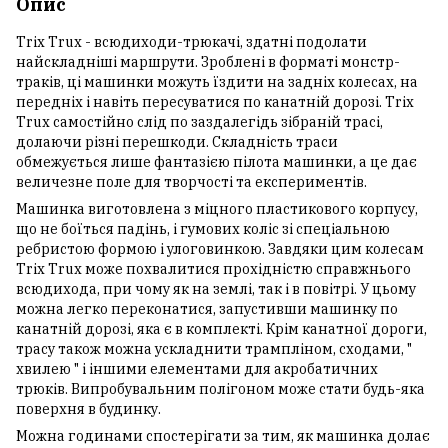
Опис
Trix Trux - всюдиходи-трюкачі, здатні подолати
найскладніші маршрути. Зроблені в форматі монстр-
траків, ці машинки можуть їздити на задніх колесах, на
передніх і навіть пересуватися по канатній дорозі. Trix
Trux самостійно слід по заздалегідь зібраній трасі,
долаючи різні перешкоди. Складність траси
обмежується лише фантазією пілота машинки, а це дає
величезне поле для творчості та експериментів.
Машинка виготовлена ​​з міцного пластикового корпусу,
що не боїться падінь, і гумових коліс зі спеціальною
ребристою формою і улоговинкою. Завдяки цим колесам
Trix Trux може похвалитися прохідністю справжнього
всюдихода, при чому як на землі, так і в повітрі. У цьому
можна легко переконатися, запустивши машинку по
канатній дорозі, яка є в комплекті. Крім канатної дороги,
трасу також можна ускладнити трампліном, сходами, "
хвилею " і іншими елементами для акробатичних
трюків. Випробувальним полігоном може стати будь-яка
поверхня в будинку.
Можна годинами спостерігати за тим, як машинка долає