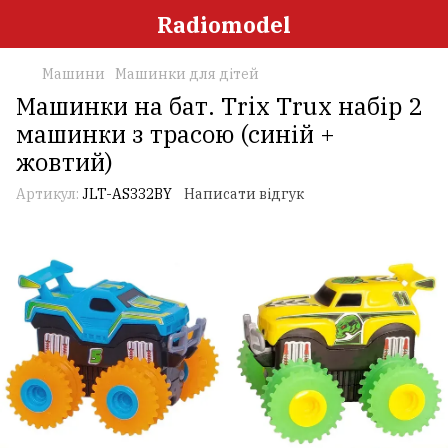
Radiomodel
Машини
Машинки для дітей
Машинки на бат. Trix Trux набір 2
машинки з трасою (синій +
жовтий)
Артикул:
JLT-AS332BY
Написати відгук