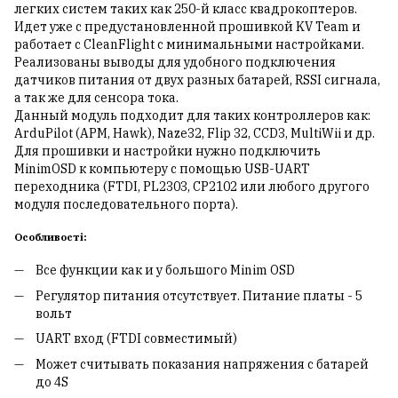
легких систем таких как 250-й класс квадрокоптеров.
Идет уже с предустановленной прошивкой KV Team и
работает с CleanFlight с минимальными настройками.
Реализованы выводы для удобного подключения
датчиков питания от двух разных батарей, RSSI сигнала,
а так же для сенсора тока.
Данный модуль подходит для таких контроллеров как:
ArduPilot (APM, Hawk), Naze32, Flip 32, CCD3, MultiWii и др.
Для прошивки и настройки нужно подключить
MinimOSD к компьютеру с помощью USB-UART
переходника (FTDI, PL2303, CP2102 или любого другого
модуля последовательного порта).
Особливості:
Все функции как и у большого Minim OSD
Регулятор питания отсутствует. Питание платы - 5
вольт
UART вход (FTDI совместимый)
Может считывать показания напряжения с батарей
до 4S