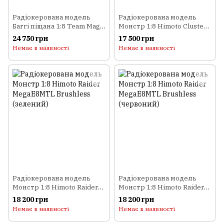
Радіокерована модель
Радіокерована модель
Баггі піщана 1:8 Team Magic
Монстр 1:8 Himoto Cluster
SETH ARTR (зелений)
N8MT NITRO (червоний)
24 750 грн
17 500 грн
Немає в наявності
Немає в наявності
Радіокерована модель
Радіокерована модель
Монстр 1:8 Himoto Raider
Монстр 1:8 Himoto Raider
MegaE8MTL Brushless
MegaE8MTL Brushless
18 200 грн
18 200 грн
(зелений)
(червоний)
Немає в наявності
Немає в наявності