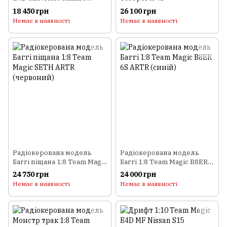
(жовтий)
18 450 грн
26 100 грн
Немає в наявності
Немає в наявності
Радіокерована модель
Радіокерована модель
Баггі піщана 1:8 Team Magic
Баггі 1:8 Team Magic B8ER
SETH ARTR (червоний)
6S ARTR (синій)
24 750 грн
24 000 грн
Немає в наявності
Немає в наявності