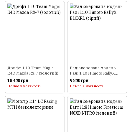
Дрифт 1:10 Team Magic
Радіокерована модель
E4D Mazda RX-7 (золотий)
Ралі 1:10 Himoto RallyX
E10XRL (сірий)
18 450 грн
9 850 грн
Немає в наявності
Немає в наявності