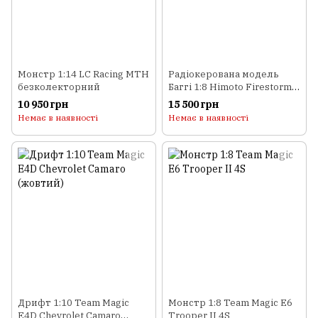
Монстр 1:14 LC Racing MTH
Радіокерована модель
безколекторний
Баггі 1:8 Himoto Firestorm
N8XB NITRO (зелений)
10 950 грн
15 500 грн
Немає в наявності
Немає в наявності
Дрифт 1:10 Team Magic
Монстр 1:8 Team Magic E6
E4D Chevrolet Camaro
Trooper II 4S