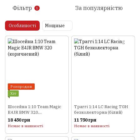
Фільтр
За популярністю
1
Особливості
Мощные
Розпродаж
Хіт
Шосейна 1:10 Team Magic
Траггі 1:14 LC Racing TGH
E4JR BMW 320
безколекторна (білий)
(коричневий)
18 450 грн
11 750 грн
Немає в наявності
Немає в наявності