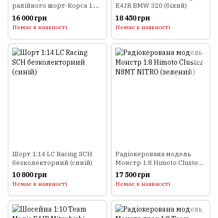
ралійного шорт-Корса 1:8
E4JR BMW 320 (білий)
Himoto Mayhem MegaE8SCL
16 000 грн
18 450 грн
Brushless (зелений)
Немає в наявності
Немає в наявності
Шорт 1:14 LC Racing SCH
Радіокерована модель
безколекторний (синій)
Монстр 1:8 Himoto Cluster
N8MT NITRO (зелений)
10 800 грн
17 500 грн
Немає в наявності
Немає в наявності