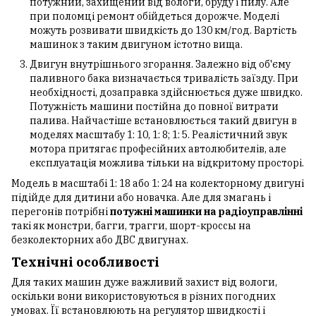
потужний, захищений від вологи, бруду і пилу. Але
при поломці ремонт обійдеться дорожче. Моделі
можуть розвивати швидкість до 130 км/год. Вартість
машинок з таким двигуном істотно вища.
Двигун внутрішнього згорання. Залежно від об'єму
паливного бака визначається тривалість заїзду. При
необхідності, дозаправка здійснюється дуже швидко.
Потужність машини постійна до повної витрати
палива. Найчастіше встановлюється такий двигун в
моделях масштабу 1: 10, 1: 8; 1: 5. Реалістичний звук
мотора притягає професійних автолюбителів, але
експлуатація можлива тільки на відкритому просторі.
Модель в масштабі 1: 18 або 1: 24 на колекторному двигуні
підійде для дитини або новачка. Але для змагань і
перегонів потрібні
потужні машинки на радіоуправлінні
такі як
монстри, багги, трагги, шорт-кроссы на
безколекторних або ДВС двигунах.
Технічні особливості
Для таких машин дуже важливий захист від вологи,
оскільки вони використовуються в різних погодних
умовах. Її встановлюють на регулятор швидкості і