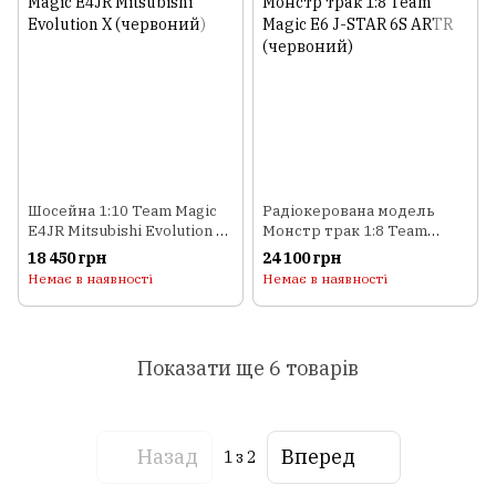
Шосейна 1:10 Team Magic
Радіокерована модель
E4JR Mitsubishi Evolution X
Монстр трак 1:8 Team
(червоний)
Magic E6 J-STAR 6S ARTR
18 450 грн
24 100 грн
(червоний)
Немає в наявності
Немає в наявності
Показати ще 6 товарів
Назад
Вперед
1
з 2