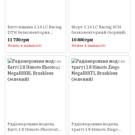
Баггі піщана 1:14 LC Racing
Шорт 1:14 LC Racing SCH
DTH безколекторна
безколекторний (чорний)
(червоний)
11 750 грн
10 800 грн
Немає в наявності
Немає в наявності
Радіокерована модель
Радіокерована модель
Баггі 1:8 Himoto Shootout
траггі 1:8 Himoto Ziege
MegaE8XBL Brushless
MegaE8XTL Brushless