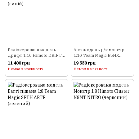
Радіокерована модель
Автомодель р/к монстр
Дрифт 1:10 Himoto DRIFT
1:10 Team Magic E5HX
TC HI4123BL Brushless
ARTR (червоний)
11 400 грн
19 550 грн
(синій)
Немає в наявності
Немає в наявності