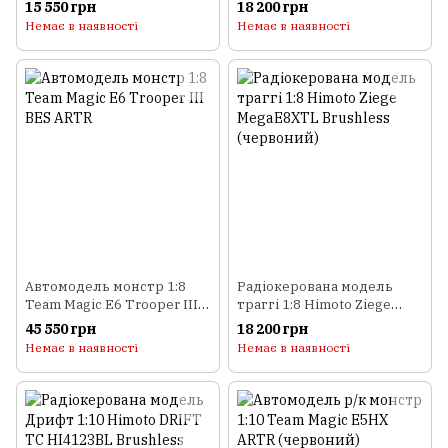
15 550 грн
18 200 грн
(зелений)
(зелений)
Немає в наявності
Немає в наявності
Автомодель монстр 1:8
Радіокерована модель
Team Magic E6 Trooper III
траггі 1:8 Himoto Ziege
BES ARTR
MegaE8XTL Brushless
45 550 грн
18 200 грн
(червоний)
Немає в наявності
Немає в наявності