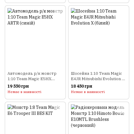
Автомодель р/к монстр
Шосейна 1:10 Team Magic
1:10 Team Magic E5HX
E4JR Mitsubishi Evolution X
ARTR (синій)
(білий)
19 550 грн
18 450 грн
Немає в наявності
Немає в наявності