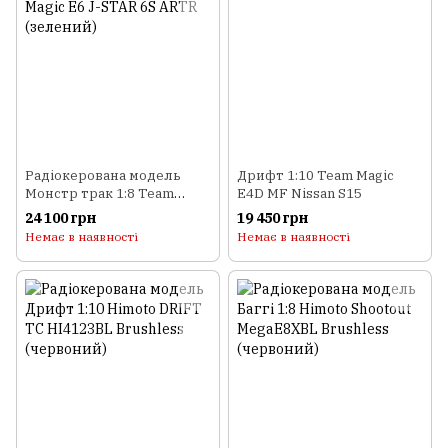
Радіокерована модель
Дрифт 1:10 Team Magic
Монстр трак 1:8 Team
E4D MF Nissan S15
Magic E6 J-STAR 6S ARTR
24 100 грн
19 450 грн
(зелений)
Немає в наявності
Немає в наявності