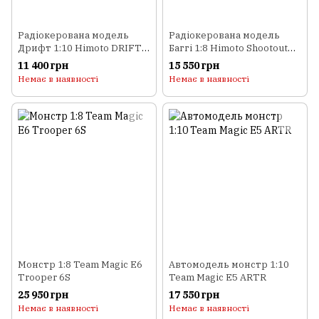
Радіокерована модель
Радіокерована модель
Дрифт 1:10 Himoto DRIFT
Баггі 1:8 Himoto Shootout
TC HI4123BL Brushless
MegaE8XBL Brushless
11 400 грн
15 550 грн
(червоний)
(червоний)
Немає в наявності
Немає в наявності
Монстр 1:8 Team Magic E6
Автомодель монстр 1:10
Trooper 6S
Team Magic E5 ARTR
25 950 грн
17 550 грн
Немає в наявності
Немає в наявності