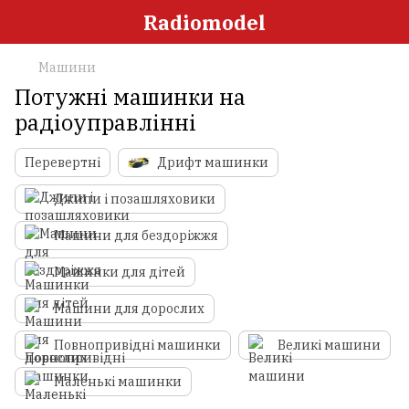
Radiomodel
Машини
Потужні машинки на
радіоуправлінні
Перевертні
Дрифт машинки
Джипи і позашляховики
Машини для бездоріжжя
Машинки для дітей
Машини для дорослих
Повнопривідні машинки
Великі машини
Маленькі машинки