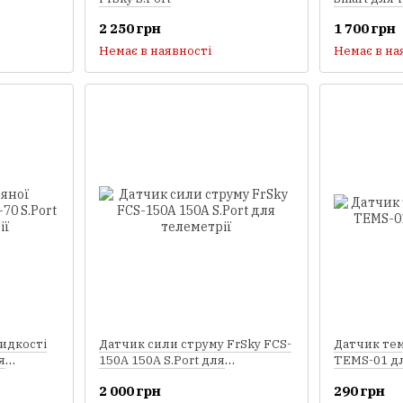
S.Port
2 250 грн
1 700 грн
Немає в наявності
Немає в на
идкості
Датчик сили струму FrSky FCS-
Датчик те
я
150A 150A S.Port для
TEMS-01 дл
телеметрії
2 000 грн
290 грн