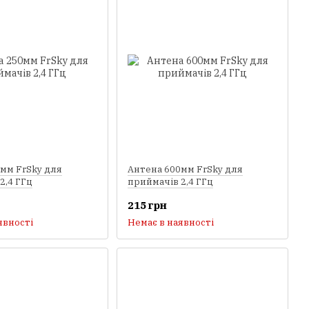
мм FrSky для
Антена 600мм FrSky для
2,4 ГГц
приймачів 2,4 ГГц
215 грн
явності
Немає в наявності