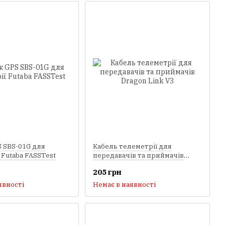
 SBS-01G для
Кабель телеметрії для
 Futaba FASSTest
передавачів та приймачів
Dragon Link V3
205 грн
явності
Немає в наявності