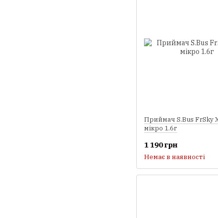
Приймач S.Bus FrSky
мікро 1.6г
1 190 грн
Немає в наявності