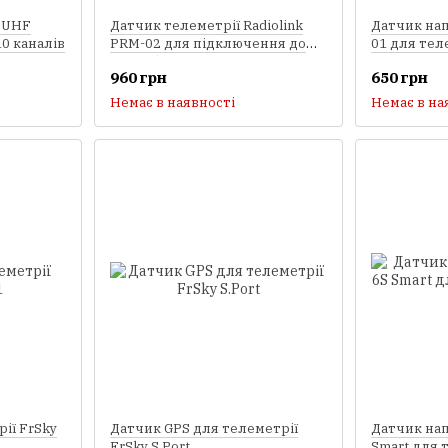
d UHF
Датчик телеметрії Radiolink
Датчик нап
0 каналів
PRM-02 для підключення до
01 для тел
Pixhawk/APM
960 грн
650 грн
Немає в наявності
Немає в на
ії FrSky
Датчик GPS для телеметрії
Датчик нап
FrSky S.Port
Smart для 