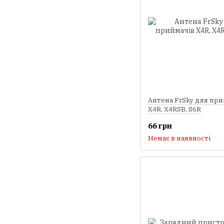
Антена FrSky для при
X4R, X4RSB, S6R
66 грн
Немає в наявності