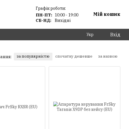
Графік роботи:
Мій кошик
ПН-ПТ:
10:00 - 19:00
СБ-НД:
Вихідні
Вхід
Укр
за популярністю
спочатку дешевше
за назвою
ання: