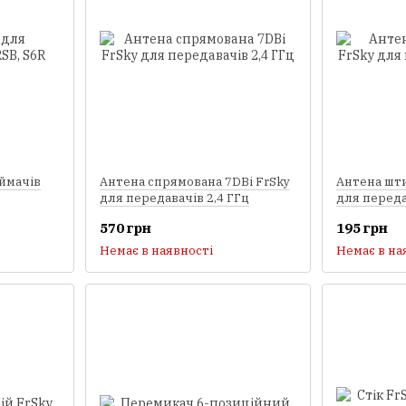
ймачів
Антена спрямована 7DBi FrSky
Антена шти
для передавачів 2,4 ГГц
для переда
570 грн
195 грн
Немає в наявності
Немає в на