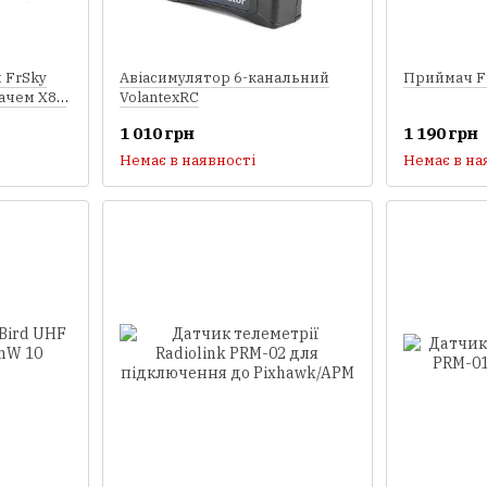
 FrSky
Авіасимулятор 6-канальний
Приймач Fr
мачем X8R
VolantexRC
1 010 грн
1 190 грн
Немає в наявності
Немає в на