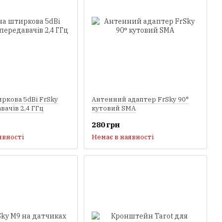
ркова 5dBi FrSky
Антенний адаптер FrSky 90°
вачів 2,4 ГГц
кутовий SMA
280 грн
явності
Немає в наявності