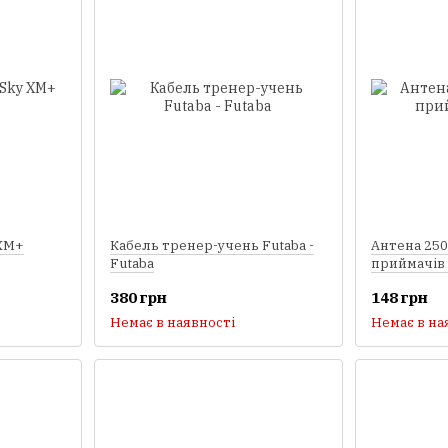
 XM+
Кабель тренер-учень Futaba -
Антена 250
Futaba
приймачів 
380 грн
148 грн
Немає в наявності
Немає в на