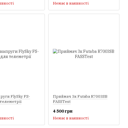
явності
Немає в наявності
руги FlySky FS-
Приймач 3к Futaba R7003SB
телеметрії
FASSTest
4 500 грн
явності
Немає в наявності