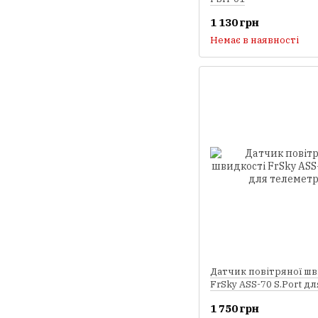
1 130 грн
Немає в наявності
Датчик повітряної шв
FrSky ASS-70 S.Port дл
телеметрії
1 750 грн