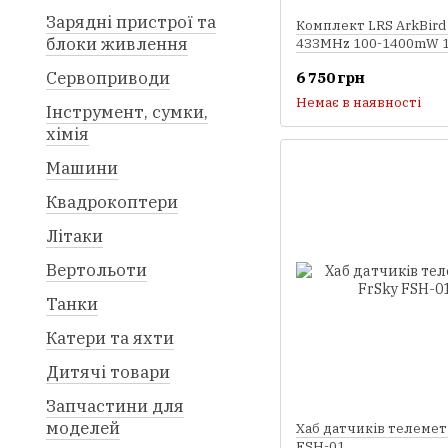
Зарядні пристрої та
Комплект LRS ArkBir
блоки живлення
433MHz 100-1400mW 1
Сервоприводи
6 750 грн
Немає в наявності
Інструмент, сумки,
хімія
Машини
Квадрокоптери
Літаки
Вертольоти
Танки
Катери та яхти
Дитячі товари
Запчастини для
моделей
Хаб датчиків телеметр
FSH-01