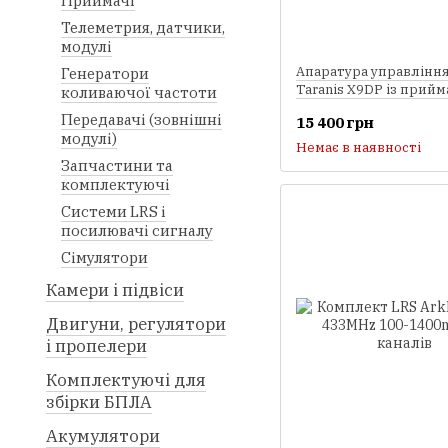
Приймачі
Телеметрия, датчики,
модулі
Апаратура управління
Генератори
Taranis X9DP із прий
коливаючої частоти
в алюмінієвому кейсі
Передавачі (зовнішні
15 400 грн
модулі)
Немає в наявності
Запчастини та
комплектуючі
Системи LRS і
посилювачі сигналу
Сімулятори
Камери і підвіси
Двигуни, регулятори
і пропелери
Комплектуючі для
збірки БПЛА
Акумулятори