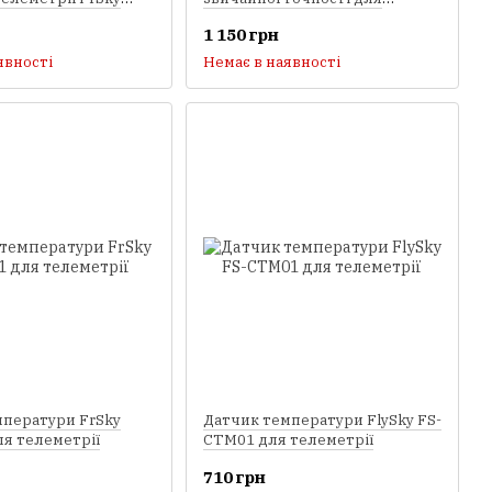
телеметрії
1 150 грн
явності
Немає в наявності
мператури FrSky
Датчик температури FlySky FS-
я телеметрії
CTM01 для телеметрії
710 грн