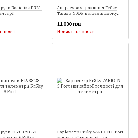
руги Radiolink PRM-
Апаратура управління FrSky
еметрії
Taranis X9DP в алюмінієвому
кейсі
11 000 грн
явності
Немає в наявності
руги FLVSS 2S-6S
Варіометр FrSky VARIO-N S.Port
телеметрії FrSky
звичайної точності для