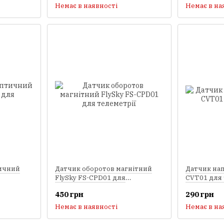
Немає в наявності
Немає в на
ичний
Датчик оборотов магнітний
Датчик нап
FlySky FS-CPD01 для
CVT01 для 
телеметрії
450 грн
290 грн
Немає в наявності
Немає в на