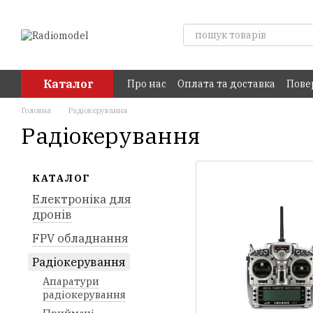
Перейти до основного контенту
Каталог
Про нас
Оплата та доставка
Пове
Головна
Радіокерування
Радіокерування
КАТАЛОГ
Електроніка для
дронів
FPV обладнання
Радіокерування
Апаратури
радіокерування